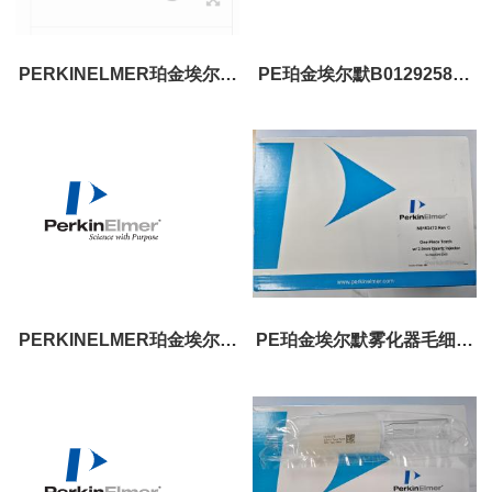
PERKINELMER珀金埃尔默
PE珀金埃尔默B0129258用
带有末端盖的标准THGA石
于AS-60/AS-70/AS-71/AS-
墨管 20支/盒 B3000655
72/AS-800/AS-900取样毛细
管
PERKINELMER珀金埃尔默
PE珀金埃尔默雾化器毛细管
橙色/黄色0.51mm扩口PVC
10FT 09908265
泵管 N8152405