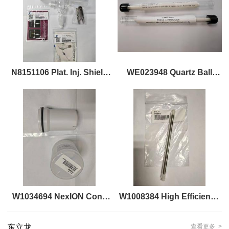
N8151106 Plat. Inj. Shield
WE023948 Quartz Ball
Disc NexION 1000/2000
Joint Injector 2.0 mm ID 中
心管
W1034694 NexION Cone
W1008384 High Efficiency
Removal Tool 移锥工具
Quartz Torch for ELAN 炬
东立龙
查看更多 >