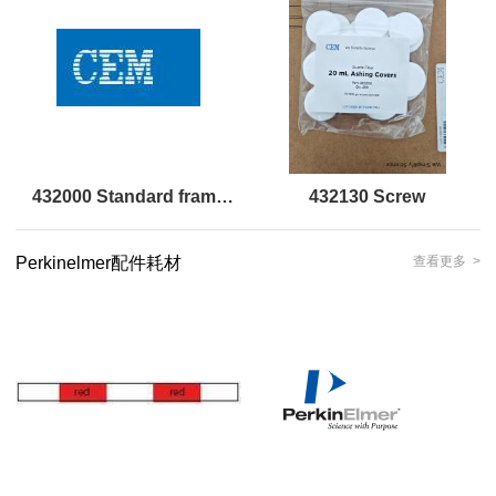
432000 Standard frame
432130 Screw
module
Perkinelmer配件耗材
查看更多 >