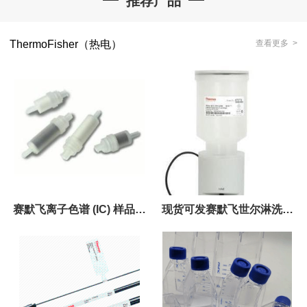
推荐产品
ThermoFisher（热电）
查看更多 >
赛默飞离子色谱 (IC) 样品处
现货可发赛默飞世尔淋洗液
理Dionex OnGuard II A 小
发生罐075779MSA淋洗液发
柱
生器