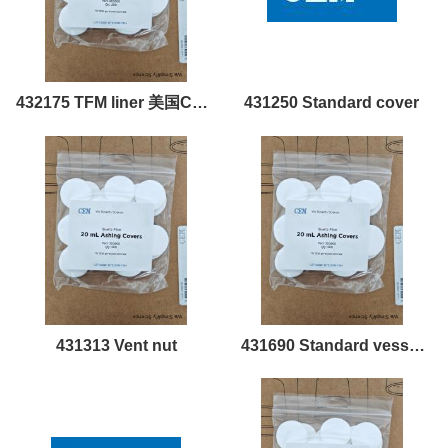
432175 TFM liner 美国CEM
431250 Standard cover
配件耗材
431313 Vent nut
431690 Standard vessel
assembly