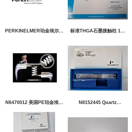
PERKINELMER珀金埃尔默
标准THGA石墨接触柱 1对
带有末端盖的标准THGA石
B0504035
墨管 5支/盒 B3000653
N6470012 美国PE珀金埃尔
N8152445 Quartz
默原装色谱/质谱系统专用
Demountable Injector 1.5
Marathon灯丝
mm 中心管