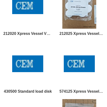
212020 Xpress Vessel Vent
212025 Xpress Vessel
Plug
Composite Sleeve
430500 Standard load disk
574125 Xpress Vessel
Liner and Cap