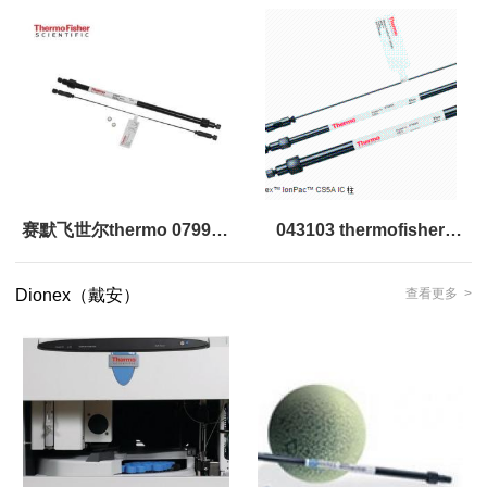
600型阴离子捕获柱-耐高压
Dionex™ CR-TC阳离子再
型 Dionex™ CR-TC 持续再
生型捕获柱
生捕获柱
赛默飞世尔thermo 079932
043103 thermofisher
ATC-3阴离子捕获柱
Dionex™ IonPac TCC 痕量
Dionex（戴安）
查看更多 >
4X35MM Dionex™ ATC 阴
阳离子浓缩色谱柱
离子捕获柱