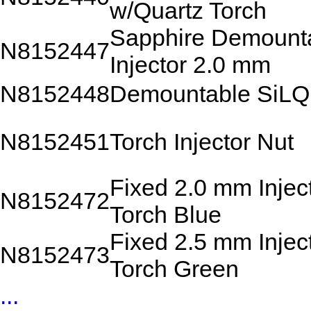
w/Quartz Torch
Sapphire Demount
N8152447
Injector 2.0 mm
N8152448
Demountable SiLQ
N8152451
Torch Injector Nut
Fixed 2.0 mm Injec
N8152472
Torch Blue
Fixed 2.5 mm Injec
N8152473
Torch Green
...