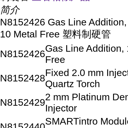
简介
N8152426 Gas Line Addition,
10 Metal Free 塑料制硬管
Gas Line Addition,
N8152426
Free
Fixed 2.0 mm Inje
N8152428
Quartz Torch
2 mm Platinum De
N8152429
Injector
SMARTintro Modul
N8152440