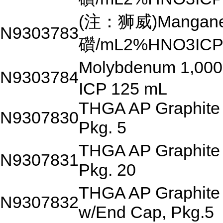
(注：狮威)Mangane
N9303783
礸/mL2%HNO3ICP
Molybdenum 1,00
N9303784
ICP 125 mL
THGA AP Graphite
N9307830
Pkg. 5
THGA AP Graphite
N9307831
Pkg. 20
THGA AP Graphite
N9307832
w/End Cap, Pkg.5