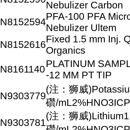
Nebulizer Carbon
PFA-100 PFA Micr
N8152594
Nebulizer Ultem
Fixed 1.5 mm Inj. 
N8152616
Organics
PLATINUM SAMP
N8161140
-12 MM PT TIP
(注：狮威)Potassiu
N9303779
礸/mL2%HNO3ICP
(注：狮威)Lithium1
N9303781
礸/mL2%HNO3ICP