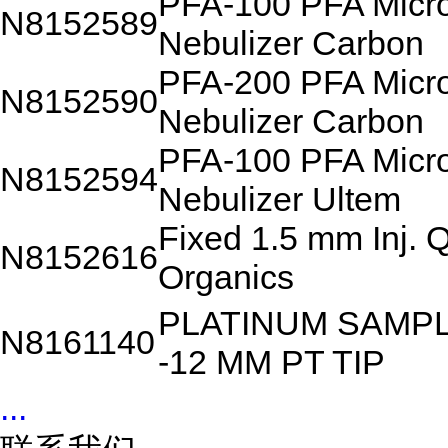
PFA-100 PFA Micr
N8152589
Nebulizer Carbon
PFA-200 PFA Micr
N8152590
Nebulizer Carbon
PFA-100 PFA Micr
N8152594
Nebulizer Ultem
Fixed 1.5 mm Inj. 
N8152616
Organics
PLATINUM SAMP
N8161140
-12 MM PT TIP
...