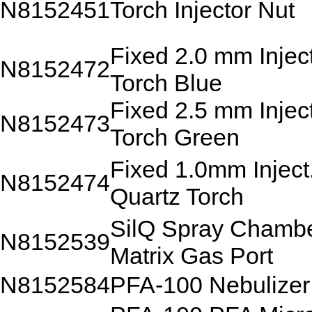
N8152451
Torch Injector Nut
Fixed 2.0 mm Injec
N8152472
Torch Blue
Fixed 2.5 mm Injec
N8152473
Torch Green
Fixed 1.0mm Inject
N8152474
Quartz Torch
SilQ Spray Chambe
N8152539
Matrix Gas Port
N8152584
PFA-100 Nebulizer