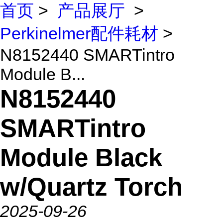
首页
>
产品展厅
>
Perkinelmer配件耗材
>
N8152440 SMARTintro
Module B...
N8152440
SMARTintro
Module Black
w/Quartz Torch
2025-09-26