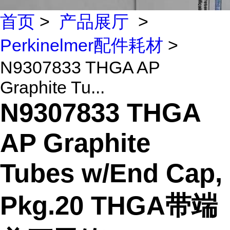
首页
>
产品展厅
>
Perkinelmer配件耗材
>
N9307833 THGA AP
Graphite Tu...
N9307833 THGA
AP Graphite
Tubes w/End Cap,
Pkg.20 THGA带端