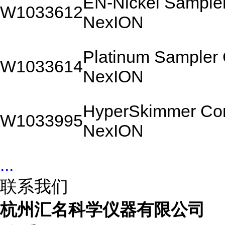
EN-Nickel Sampler
W1033612
NexION
Platinum Sampler 
W1033614
NexION
HyperSkimmer Con
W1033995
NexION
...
联系我们
杭州汇名科学仪器有限公司