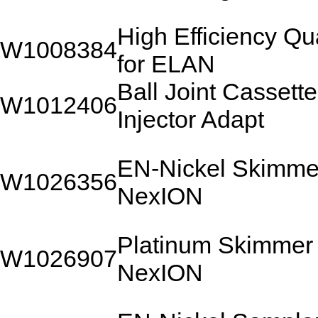
High Efficiency Qu
W1008384
for ELAN
Ball Joint Cassett
W1012406
Injector Adapt
EN-Nickel Skimme
W1026356
NexION
Platinum Skimmer 
W1026907
NexION