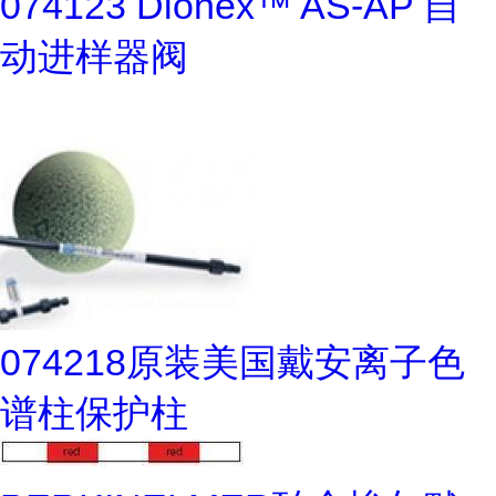
074123 Dionex™ AS-AP 自
动进样器阀
074218原装美国戴安离子色
谱柱保护柱