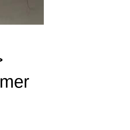
>
mmer