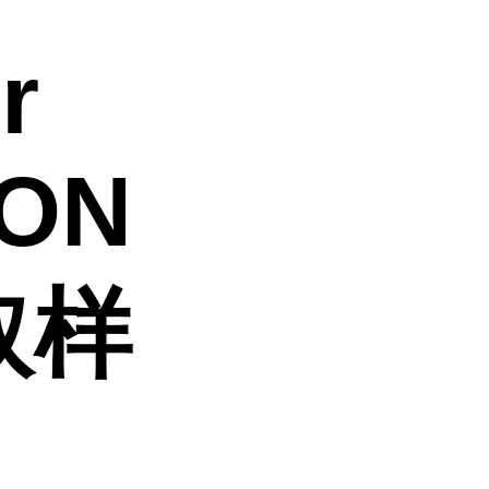
r
ION
取样