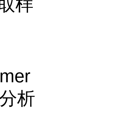
用取样
mmer
理化分析