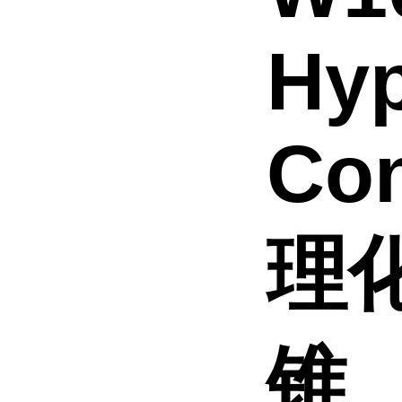
Hy
Con
理
锥