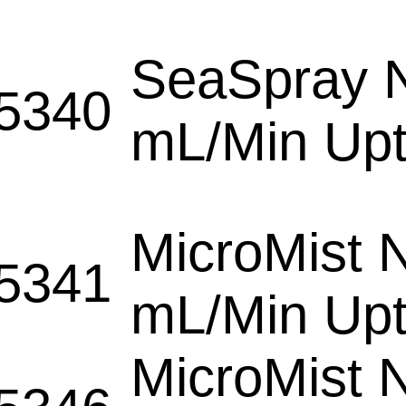
SeaSpray N
5340
mL/Min Up
MicroMist N
5341
mL/Min Up
MicroMist N