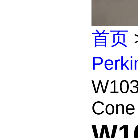
首页
Perk
W103
Cone 
W1