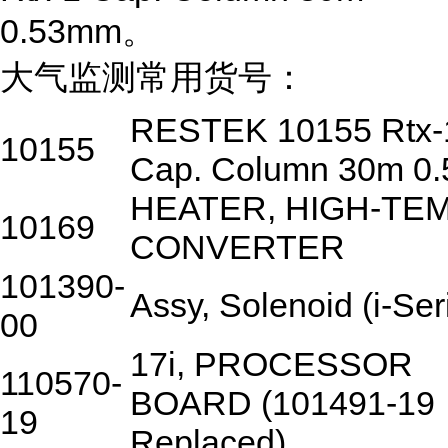
0.53mm。
大气监测常用货号：
RESTEK 10155 Rtx-
10155
Cap. Column 30m 0
HEATER, HIGH-TE
10169
CONVERTER
101390-
Assy, Solenoid (i-Ser
00
17i, PROCESSOR
110570-
BOARD (101491-19
19
Replaced)