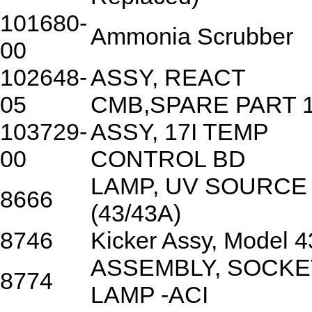
101680-
Ammonia Scrubber
00
102648-
ASSY, REACT
05
CMB,SPARE PART 1
103729-
ASSY, 17I TEMP
00
CONTROL BD
LAMP, UV SOURCE
8666
(43/43A)
8746
Kicker Assy, Model 4
ASSEMBLY, SOCKE
8774
LAMP -ACI