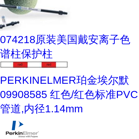
074218原装美国戴安离子色
谱柱保护柱
PERKINELMER珀金埃尔默
09908585 红色/红色标准PVC
管道,内径1.14mm