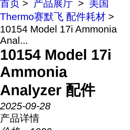
首页
>
产品展厅
>
美国
Thermo赛默飞 配件耗材
>
10154 Model 17i Ammonia
Anal...
10154 Model 17i
Ammonia
Analyzer 配件
2025-09-28
产品详情