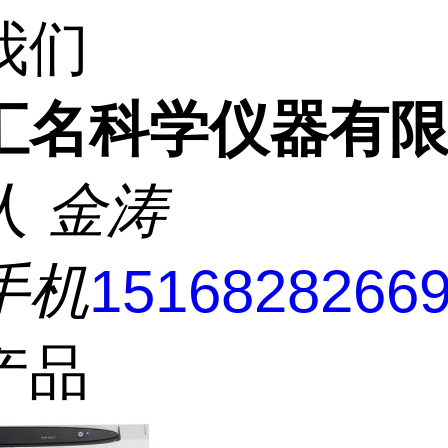
我们
汇名科学仪器有
人
金涛
手机
1516828266
产品