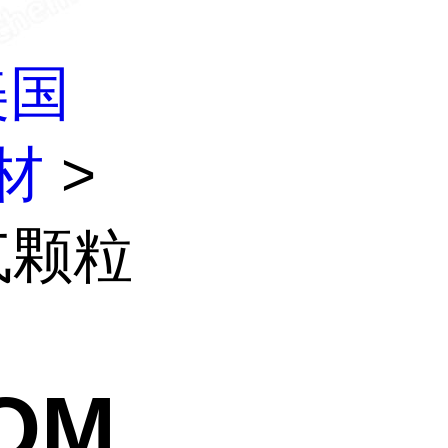
美国
材
>
大气颗粒
EOM