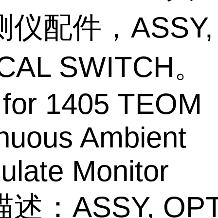
仪配件，ASSY,
ICAL SWITCH。
 for 1405 TEOM
nuous Ambient
culate Monitor
述：ASSY, OPT