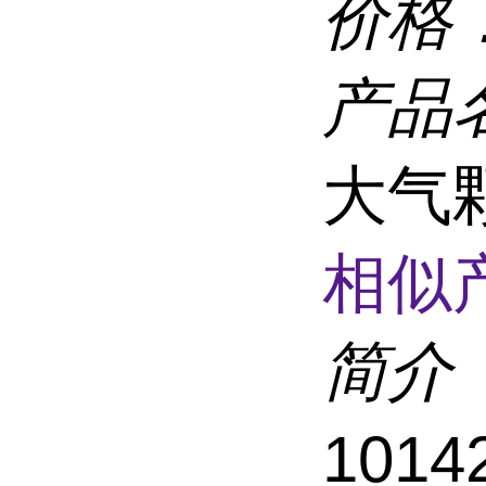
价格
产品
大气
相似
简介
101