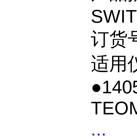
SWI
订货号
适用
●140
TEOM
...