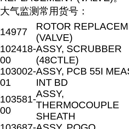
大气监测常用货号：
ROTOR REPLACEM
14977
(VALVE)
102418-
ASSY, SCRUBBER
00
(48CTLE)
103002-
ASSY, PCB 55I MEA
01
INT BD
ASSY,
103581-
THERMOCOUPLE
00
SHEATH
103687-
ASSY, POGO