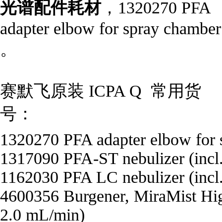
光谱配件耗材
，1320270 PFA
adapter elbow for spray chamber
。
赛默飞原装 ICPA Q 常用货
号：
1320270 PFA adapter elbow for 
1317090 PFA-ST nebulizer (incl.
1162030 PFA LC nebulizer (incl.
4600356 Burgener, MiraMist Hig
2.0 mL/min)