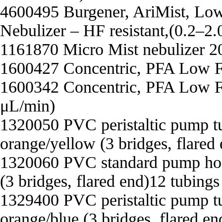
4600495 Burgener, AriMist, Lo
Nebulizer – HF resistant,(0.2–2
1161870 Micro Mist nebulizer 
1600427 Concentric, PFA Low F
1600342 Concentric, PFA Low F
μL/min)
1320050 PVC peristaltic pump t
orange/yellow (3 bridges, flared
1320060 PVC standard pump hose
(3 bridges, flared end)12 tubings
1329400 PVC peristaltic pump 
orange/blue (3 bridges, flared e