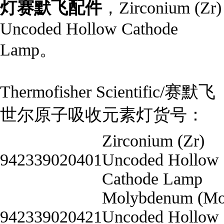
灯赛默飞配件
，Zirconium (Zr)
Uncoded Hollow Cathode
Lamp。
Thermofisher Scientific/赛默飞
世尔原子吸收元素灯货号：
Zirconium (Zr)
942339020401
Uncoded Hollow
Cathode Lamp
Molybdenum (Mo
942339020421
Uncoded Hollow