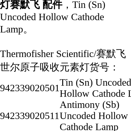
灯赛默飞 配件
，Tin (Sn)
Uncoded Hollow Cathode
Lamp。
Thermofisher Scientific/赛默飞
世尔原子吸收元素灯货号：
Tin (Sn) Uncode
942339020501
Hollow Cathode
Antimony (Sb)
942339020511
Uncoded Hollow
Cathode Lamp