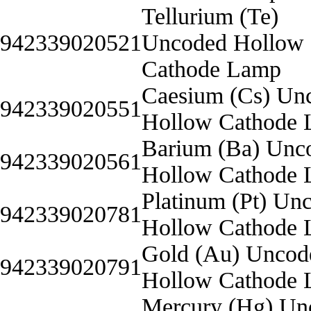
Tellurium (Te)
942339020521
Uncoded Hollow
Cathode Lamp
Caesium (Cs) Un
942339020551
Hollow Cathode
Barium (Ba) Unc
942339020561
Hollow Cathode
Platinum (Pt) Un
942339020781
Hollow Cathode
Gold (Au) Uncod
942339020791
Hollow Cathode
Mercury (Hg) Un