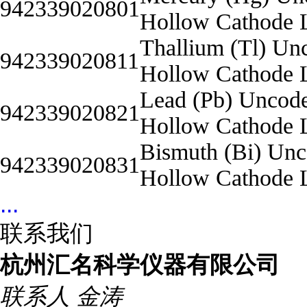
942339020801
Hollow Cathode
Thallium (Tl) Un
942339020811
Hollow Cathode
Lead (Pb) Uncod
942339020821
Hollow Cathode
Bismuth (Bi) Un
942339020831
Hollow Cathode
...
联系我们
杭州汇名科学仪器有限公司
联系人
金涛