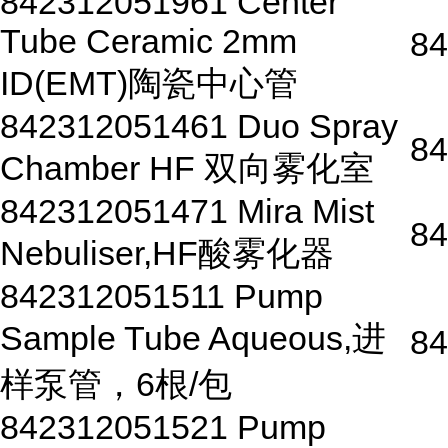
842312051961 Center
Tube Ceramic 2mm
84
ID(EMT)陶瓷中心管
842312051461 Duo Spray
84
Chamber HF 双向雾化室
842312051471 Mira Mist
84
Nebuliser,HF酸雾化器
842312051511 Pump
Sample Tube Aqueous,进
84
样泵管，6根/包
842312051521 Pump