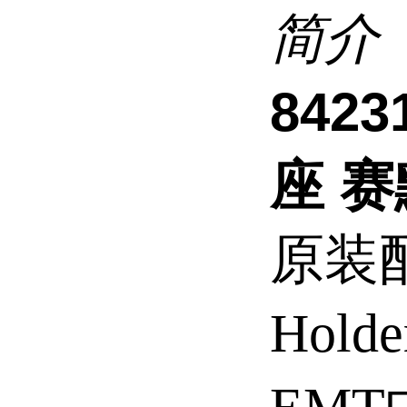
简介
842
座 
原装配
Holde