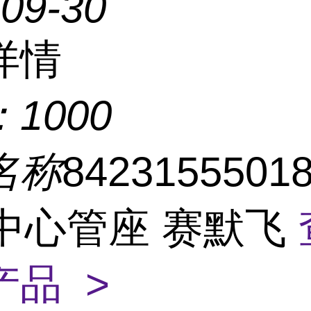
-09-30
详情
：
1000
名称
8423155501
T中心管座 赛默飞
产品 >