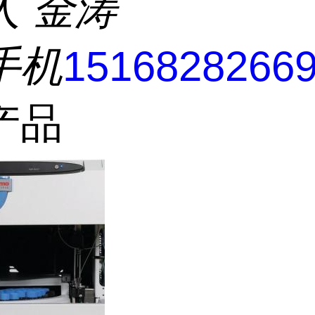
人
金涛
手机
1516828266
产品