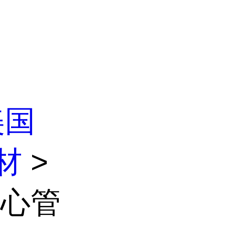
美国
材
>
T中心管