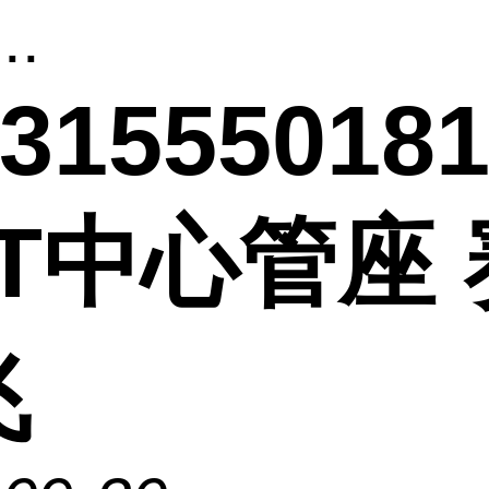
..
31555018
T中心管座 
飞