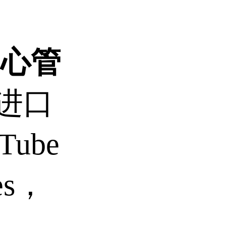
T中心管
er进口
ube
res，