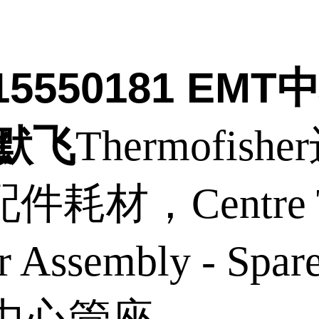
315550181 EM
赛默飞
Thermofish
件耗材，Centre T
r Assembly - Spa