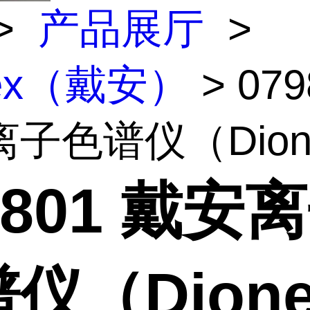
>
产品展厅
>
nex（戴安）
> 079
子色谱仪（Dione
9801 戴安
仪（Dion