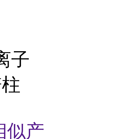
安离子
谱柱
相似产