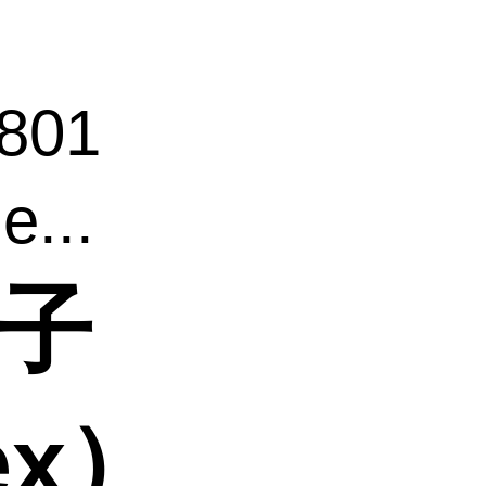
801
...
离子
ex）