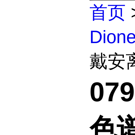
首页
Dio
戴安离
07
色谱