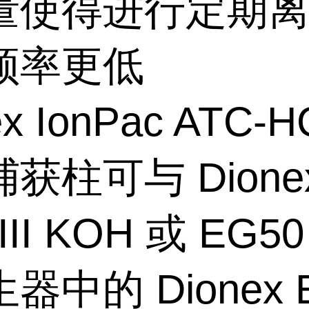
量使得进行定期
频率更低
ex IonPac ATC-
获柱可与 Dione
III KOH 或 EG5
器中的 Dionex 