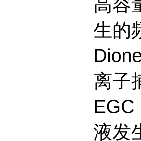
高容
生的
Dion
离子捕
EGC 
液发生