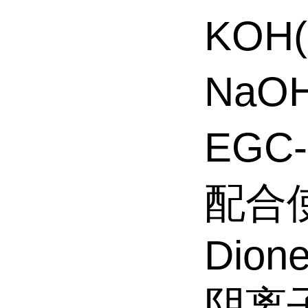
KOH
NaOH
EGC
配合
Dion
阴离子