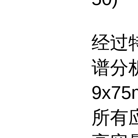
经过
谱分析
9x7
所有