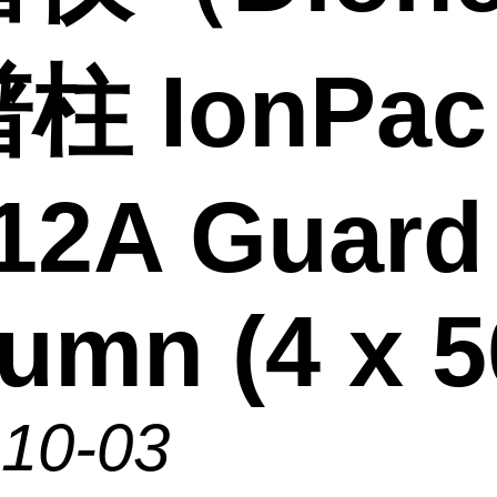
柱 IonPac
12A Guard
umn (4 x 5
-10-03