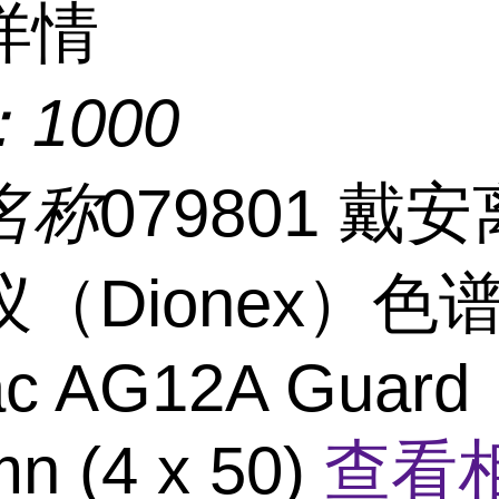
详情
：
1000
名称
079801 戴
（Dionex）色
ac AG12A Guard
n (4 x 50)
查看