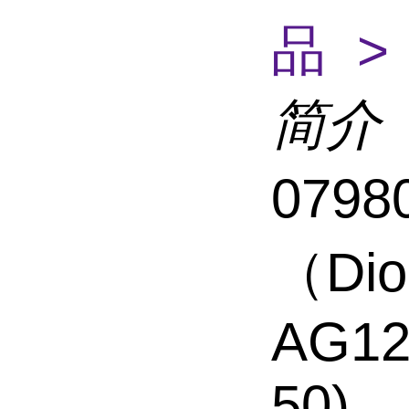
品 >
简介
079
（Di
AG12
50)