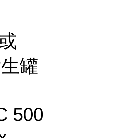
 或
发生罐
C 500
x