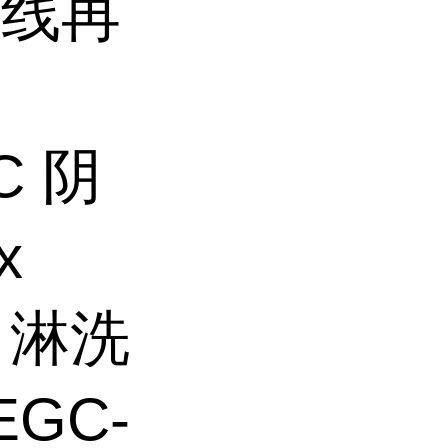
离线再
HC 阴
x
0 淋洗
EGC-