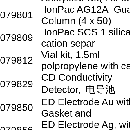
IonPac AG12A
Gu
079801
Column (4 x 50)
IonPac SCS 1 silic
079809
cation separ
Vial kit, 1.5ml
079812
polpropylene with c
CD Conductivity
079829
Detector,
电导池
ED Electrode Au wit
079850
Gasket and
ED Electrode Ag, wi