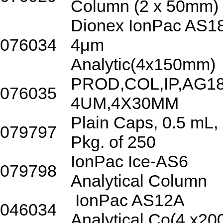
Column (2 x 50mm)
Dionex IonPac AS1
076034
4μm
Analytic(4x150mm)
PROD,COL,IP,AG18
076035
4UM,4X30MM
Plain Caps, 0.5 mL,
079797
Pkg. of 250
IonPac Ice-AS6
079798
Analytical Column
IonPac AS12A
046034
Analytical Co(4 x20