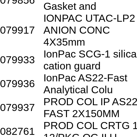
079856
Gasket and
IONPAC UTAC-LP2
079917
ANION CONC
4X35mm
IonPac SCG-1 silica
079933
cation guard
IonPac AS22-Fast
079936
Analytical Colu
PROD COL IP AS22
079937
FAST 2X150MM
PROD COL CRTG 
082761