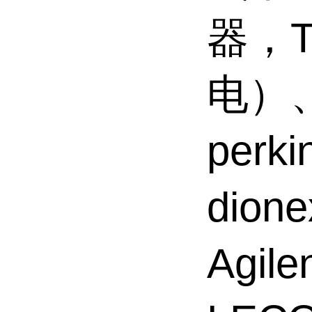
器，T
电）
perk
dio
Agi