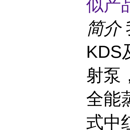
似产品
简介
KDS
射泵，
全能
式中