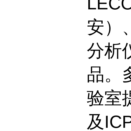
LE
安）、
分析
品。
验室
及IC