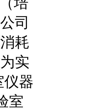
M（培
器公司
和消耗
于为实
室仪器
实验室