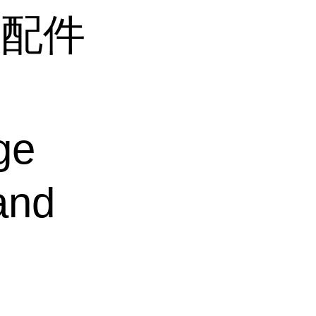
零配件
ge
and