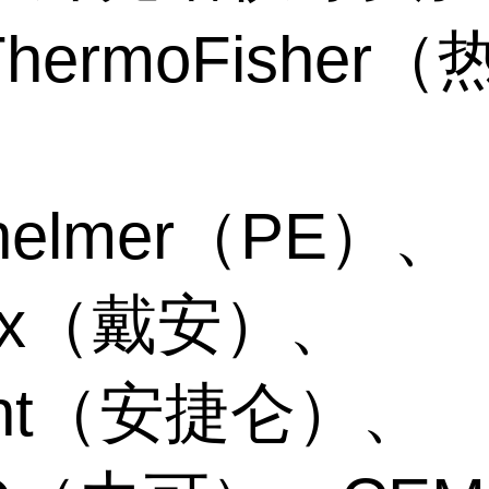
hermoFisher（
、
inelmer（PE）、
nex（戴安）、
lent（安捷仑）、