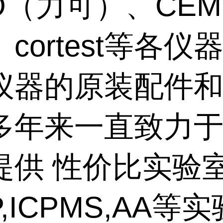
CO（力可）、CE
cortest等各仪
仪器的原装配件
多年来一直致力
提供 性价比实验
P,ICPMS,AA等