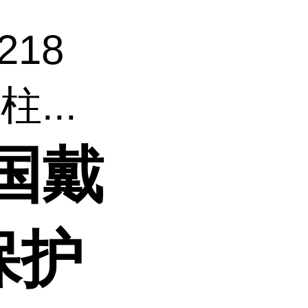
218
...
美国戴
保护