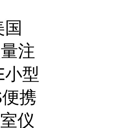
美国
微量注
PE小型
S便携
验室仪