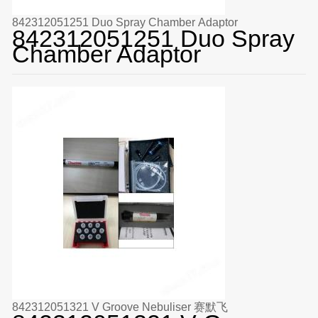
842312051251 Duo Spray Chamber Adaptor
842312051251 Duo Spray
Chamber Adaptor
842312051321 V Groove Nebuliser 赛默飞