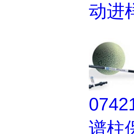
动进
074
谱柱