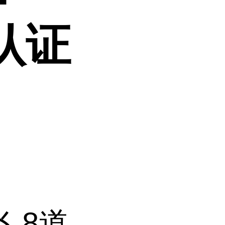
E认证
飞 8道