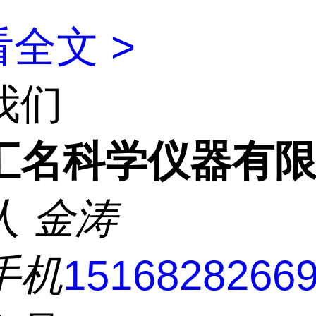
全文 >
我们
汇名科学仪器有
人
金涛
手机
1516828266