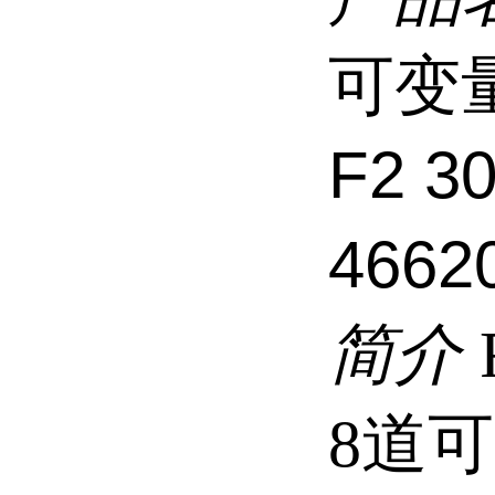
可变量
F2 3
4662
简介
8道可