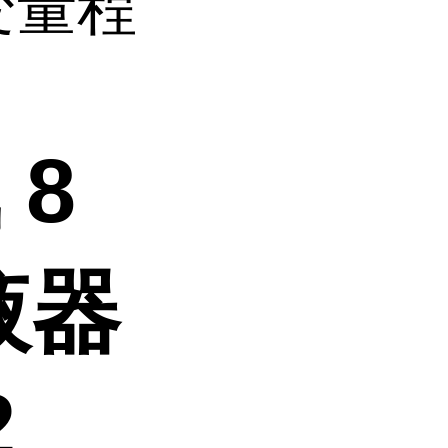
变量程
 8
液器
2