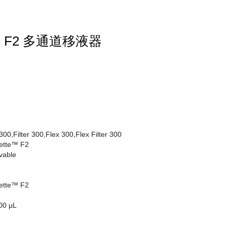
te™ F2 多通道移液器
 300,Filter 300,Flex 300,Flex Filter 300
pette™ F2
vable
pette™ F2
00 μL