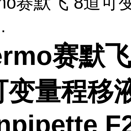
rmo赛默飞 8道可
.
ermo赛默飞
可变量程移
npipette F