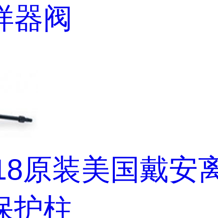
样器阀
218原装美国戴安
保护柱