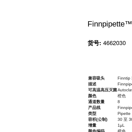
Finnpipet
货号:
4662030
兼容吸头
Finntip
描述
Finnpi
可高温高压灭菌
Autocla
颜色
橙色
通道数量
8
产品线
Finnpi
类型
Pipette
容积(公制)
30 至 3
增量
1μL
颜色编码
橙色