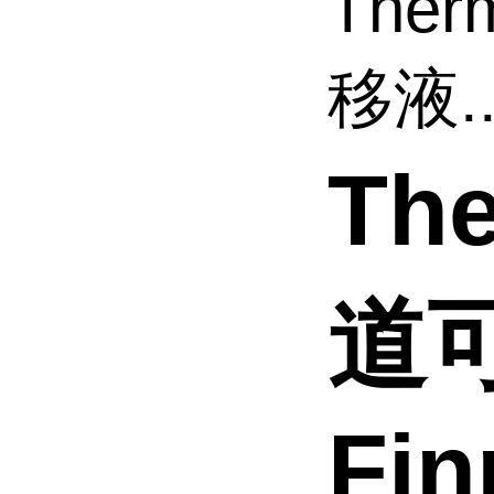
The
移液..
Th
道
Fin