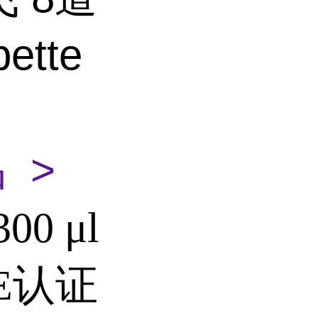
tte
 >
300 μl
E认证