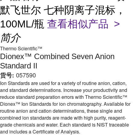
默飞世尔 七种阴离子混标，
100ML/瓶
查看相似产品 >
简介
Thermo Scientific™
Dionex™ Combined Seven Anion
Standard II
货号:
057590
Ion Standards are used for a variety of routine anion, cation,
and standard determinations. Increase your productivity and
reduce standard preparation errors with Thermo Scientific™
Dionex™ Ion Standards for ion chromatography. Available for
routine anion and cation determinations, these single and
combined ion standards are made with high purity, reagent-
grade chemicals and water. Each standard is NIST traceable
and includes a Certificate of Analysis.