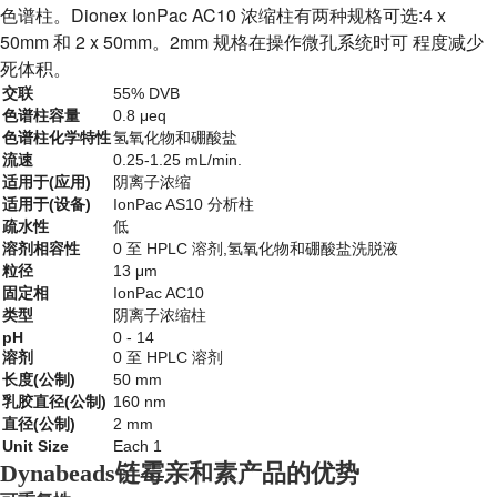
色谱柱。Dionex IonPac AC10 浓缩柱有两种规格可选:4 x
50mm 和 2 x 50mm。2mm 规格在操作微孔系统时可 程度减少
死体积。
交联
55% DVB
色谱柱容量
0.8 μeq
色谱柱化学特性
氢氧化物和硼酸盐
流速
0.25-1.25 mL/min.
适用于(应用)
阴离子浓缩
适用于(设备)
IonPac AS10 分析柱
疏水性
低
溶剂相容性
0 至 HPLC 溶剂,氢氧化物和硼酸盐洗脱液
粒径
13 μm
固定相
IonPac AC10
类型
阴离子浓缩柱
pH
0 - 14
溶剂
0 至 HPLC 溶剂
长度(公制)
50 mm
乳胶直径(公制)
160 nm
直径(公制)
2 mm
Unit Size
Each 1
Dynabeads链霉亲和素产品的优势