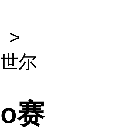
）
>
默飞世尔
mo赛