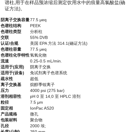
谱柱,用于在样品预浓缩后测定饮用水中的痕量高氯酸盐(确
证方法)。
阴离子交换容量
77.5 μeq
色谱柱结构
PEEK
色谱柱类型
分析柱
交联
55% DVB
认证/合规
美国 EPA 方法 314.1(确证方法)
色谱柱容量
77.5 μeq
色谱柱化学特性
氢氧化物
流速
0.25-0.5 mL/min.
适用于(应用)
阴离子交换
适用于(设备)
免试剂离子色谱系统
疏水性
超低
离子交换基
烷醇季铵离子
压力
4000 psi (275 bar)
溶剂相容性
pH 0 至 14,0 至 HPLC 溶剂
粒径
7.5 μm
固定相
IonPac AS20
产品规格
微孔
包装材料
聚合物
孔径
2000 埃;
长度(公制)
250 mm