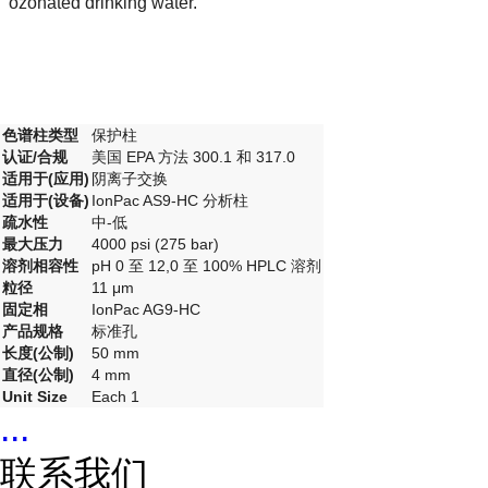
ozonated drinking water.
色谱柱类型
保护柱
认证/合规
美国 EPA 方法 300.1 和 317.0
适用于(应用)
阴离子交换
适用于(设备)
IonPac AS9-HC 分析柱
疏水性
中-低
最大压力
4000 psi (275 bar)
溶剂相容性
pH 0 至 12,0 至 100% HPLC 溶剂
粒径
11 μm
固定相
IonPac AG9-HC
产品规格
标准孔
长度(公制)
50 mm
直径(公制)
4 mm
Unit Size
Each 1
...
联系我们