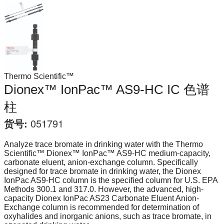
Thermo Scientific™
Dionex™ IonPac™ AS9-HC IC 色谱
柱
货号:
051791
Analyze trace bromate in drinking water with the Thermo
Scientific™ Dionex™ IonPac™ AS9-HC medium-capacity,
carbonate eluent, anion-exchange column. Specifically
designed for trace bromate in drinking water, the Dionex
IonPac AS9-HC column is the specified column for U.S. EPA
Methods 300.1 and 317.0. However, the advanced, high-
capacity Dionex IonPac AS23 Carbonate Eluent Anion-
Exchange column is recommended for determination of
oxyhalides and inorganic anions, such as trace bromate, in