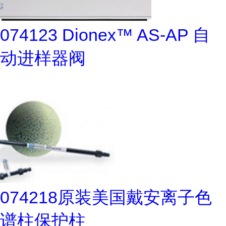
074123 Dionex™ AS-AP 自
动进样器阀
074218原装美国戴安离子色
谱柱保护柱