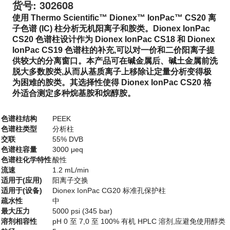
货号:
302608
使用 Thermo Scientific™ Dionex™ IonPac™ CS20 离
子色谱 (IC) 柱分析无机阳离子和胺类。Dionex IonPac
CS20 色谱柱设计作为 Dionex IonPac CS18 和 Dionex
IonPac CS19 色谱柱的补充,可以对一价和二价阳离子提
供较大的分离窗口。本产品可在碱金属后、碱土金属前洗
脱大多数胺类,从而从基质离子上移除让定量分析变得极
为困难的胺类。其选择性使得 Dionex IonPac CS20 格
外适合测定多种烷基胺和烷醇胺。
色谱柱结构
PEEK
色谱柱类型
分析柱
交联
55% DVB
色谱柱容量
3000 μeq
色谱柱化学特性
酸性
流速
1.2 mL/min
适用于(应用)
阳离子交换
适用于(设备)
Dionex IonPac CG20 标准孔保护柱
疏水性
中
最大压力
5000 psi (345 bar)
溶剂相容性
pH 0 至 7,0 至 100% 有机 HPLC 溶剂,应避免使用醇类