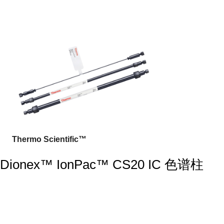
Thermo Scientific™
Dionex™ IonPac™ CS20 IC 色谱柱