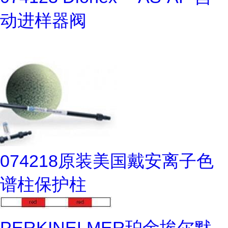
动进样器阀
074218原装美国戴安离子色
谱柱保护柱
PERKINELMER珀金埃尔默