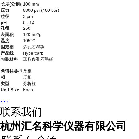
长度(公制)
100 mm
压力
5800 psi (400 bar)
粒径
3 μm
pH
0 - 14
孔径
250
表面积
120 m2/g
温度
105°C
固定相
多孔石墨碳
产品线
Hypercarb
包装材料
球形多孔石墨碳
色谱柱类型
反相
相
反相
类型
分析柱
Unit Size
Eac
h
...
联系我们
杭州汇名科学仪器有限公司