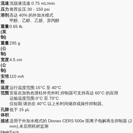
流速
洗脱液流速:0.75 mL/min
压力
推荐反压:30 - 150 psi
溶剂
高达 40% 的外加水模式
甲醇、乙醇、乙腈、异丙醇
重量
0.65 lb.
(英
制)
重量
295 g
(公
制)
宽度
4.5 cm
(公
制)
安培
110 mA
数
温度
运行温度范围:15°C 至 40°C
范围
安装在加热色谱柱外壳外时,抑制器可支持高达 60°C 的应用
运输温度范围:0°C 至 70°C
仅短期;请勿在 40°C 以上长时间储存或操作抑制器。
孔隙
低于 15 μL
体积
描述
适用于外加水模式的 Dionex CERS 500e 阳离子电解再生抑制器 (2
mm),未启用耗材监测
Unit
Each