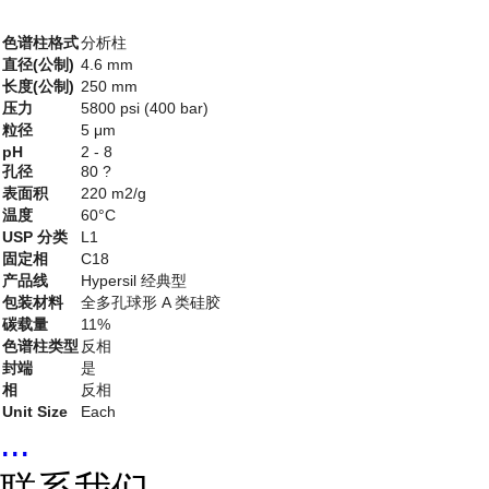
色谱柱格式
分析柱
直径(公制)
4.6 mm
长度(公制)
250 mm
压力
5800 psi (400 bar)
粒径
5 μm
pH
2 - 8
孔径
80 ?
表面积
220 m2/g
温度
60°C
USP 分类
L1
固定相
C18
产品线
Hypersil 经典型
包装材料
全多孔球形 A 类硅胶
碳载量
11%
色谱柱类型
反相
封端
是
相
反相
Unit Size
Each
...