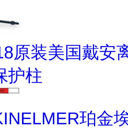
218原装美国戴安
保护柱
KINELMER珀金