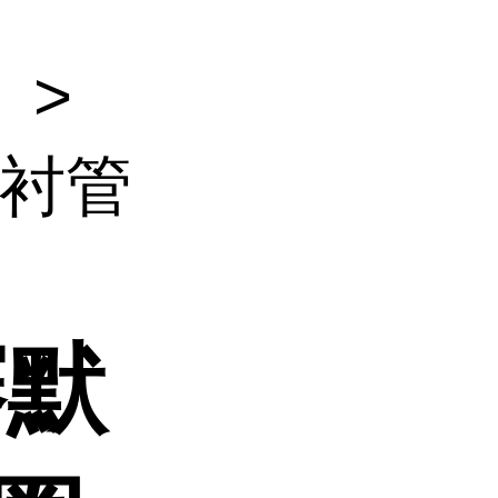
）
>
C衬管
赛默