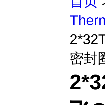
首页
The
2*3
密封圈
2*