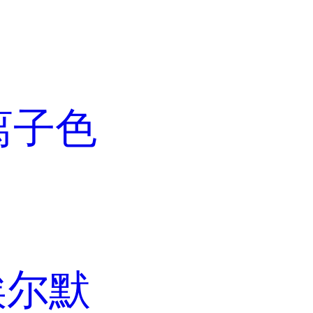
离子色
埃尔默