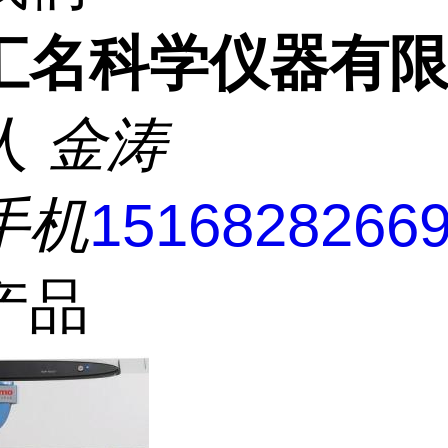
汇名科学仪器有
人
金涛
手机
1516828266
产品