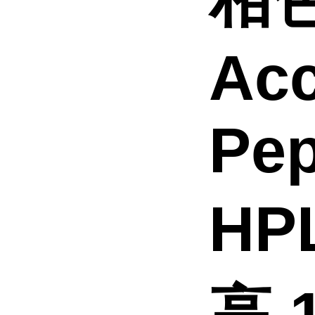
Ac
Pe
HP