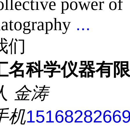
llective power of
...
atography
我们
汇名科学仪器有
人
金涛
手机
1516828266