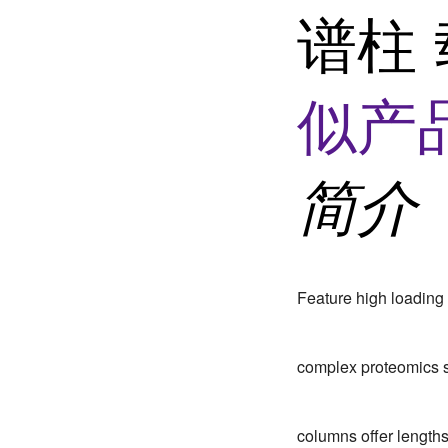
谱柱 
似产品
简介
Feature high loading 
complex proteomics
columns offer lengths 