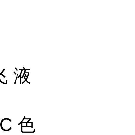
飞 液
LC 色