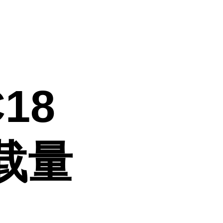
C18
 载量