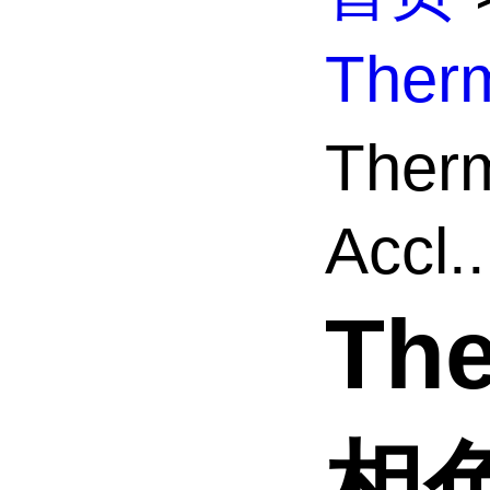
The
The
Accl..
Th
相