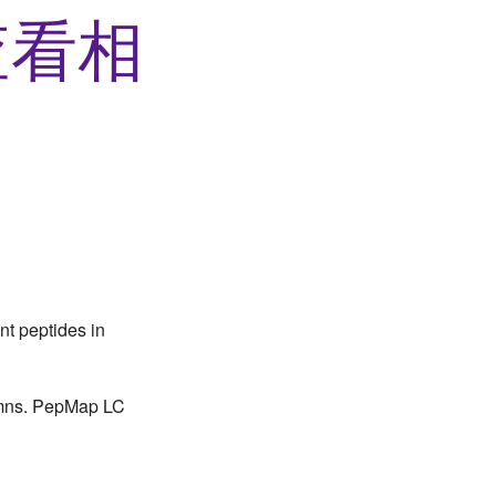
查看相
nt peptides in
mns. PepMap LC