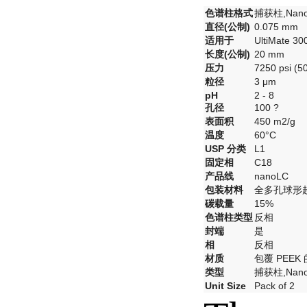
色谱柱格式
捕获柱,Nano
直径(公制)
0.075 mm
适用于
UltiMate 
长度(公制)
20 mm
压力
7250 psi (5
粒径
3 μm
pH
2 - 8
孔径
100 ?
表面积
450 m2/g
温度
60°C
USP 分类
L1
固定相
C18
产品线
nanoLC
包装材料
全多孔球形
碳载量
15%
色谱柱类型
反相
封端
是
相
反相
材质
包覆 PEEK
类型
捕获柱,Nano
Unit Size
Pack of 2