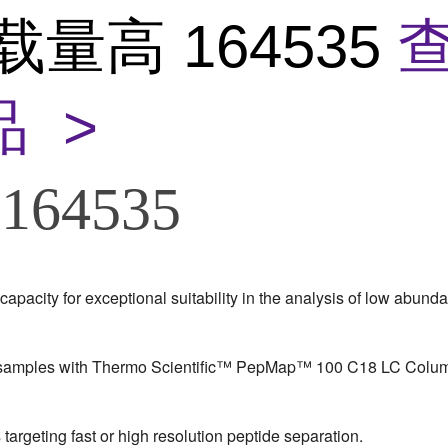
载量高 164535
 >
164535
capacity for exceptional suitability in the analysis of low abunda
 samples with Thermo Scientific™ PepMap™ 100 C18 LC Colu
targeting fast or high resolution peptide separation.