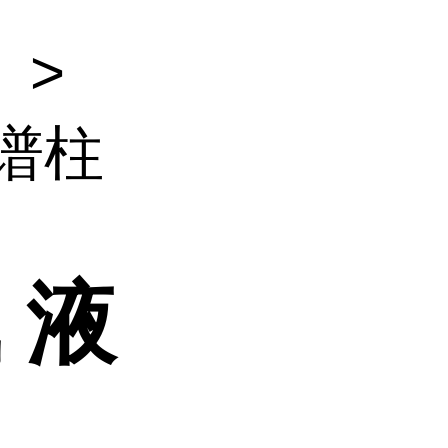
）
>
色谱柱
 液