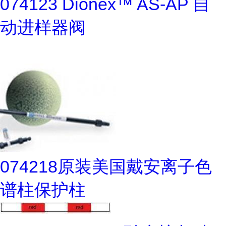
074123 Dionex™ AS-AP 自
动进样器阀
074218原装美国戴安离子色
谱柱保护柱