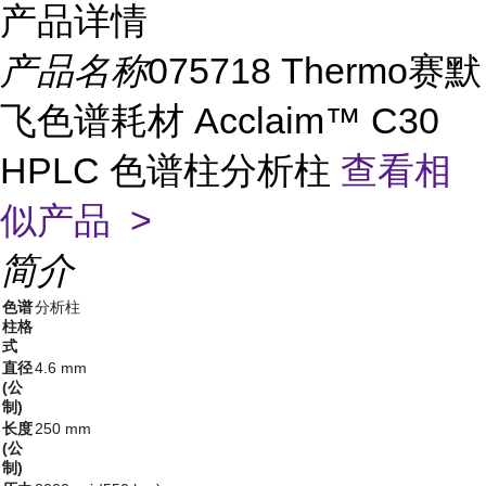
产品详情
产品名称
075718 Thermo赛默
飞色谱耗材 Acclaim™ C30
HPLC 色谱柱分析柱
查看相
似产品 >
简介
色谱
分析柱
柱格
式
直径
4.6 mm
(公
制)
长度
250 mm
(公
制)