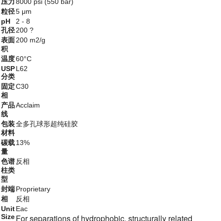
压力
8000 psi (550 bar)
粒径
5 μm
pH
2 - 8
孔径
200 ?
表面
200 m2/g
积
温度
60°C
USP
L62
分类
固定
C30
相
产品
Acclaim
线
包装
全多孔球形超纯硅胶
材料
碳载
13%
量
色谱
反相
柱类
型
封端
Proprietary
相
反相
Unit
Eac
Size
For separations of hydrophobic, structurally related