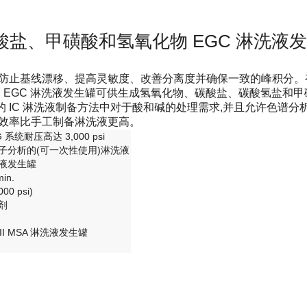
 碳酸盐、甲磺酸和氢氧化物 EGC 淋洗液
防止基线漂移、提高灵敏度、改善分离度并确保一致的峰积分。有各
 Dionex™ EGC 淋洗液发生罐可供生成氢氧化物、碳酸盐、碳酸氢盐
 IC 淋洗液制备方法中对于酸和碱的处理需求,并且允许色谱分
且效率比手工制备淋洗液更高。
G 系统耐压高达 3,000 psi
子分析的(可一次性使用)淋洗液
液发生罐
min.
00 psi)
剂
 III MSA 淋洗液发生罐