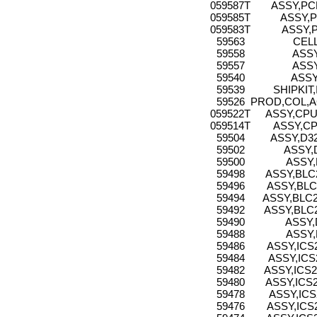
059587T
ASSY,PC
059585T
ASSY,P
059583T
ASSY,
59563
CELL
59558
ASSY
59557
ASSY
59540
ASSY
59539
SHIPKIT
59526
PROD,COL,A
059522T
ASSY,CPU
059514T
ASSY,CP
59504
ASSY,D3
59502
ASSY,
59500
ASSY,
59498
ASSY,BLC2
59496
ASSY,BLC2
59494
ASSY,BLC2
59492
ASSY,BLC2
59490
ASSY,
59488
ASSY,
59486
ASSY,ICS2
59484
ASSY,ICS
59482
ASSY,ICS2
59480
ASSY,ICS2
59478
ASSY,ICS
59476
ASSY,ICS