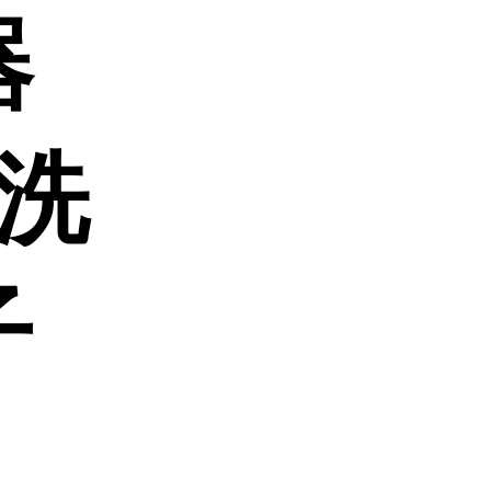
器
淋洗
子