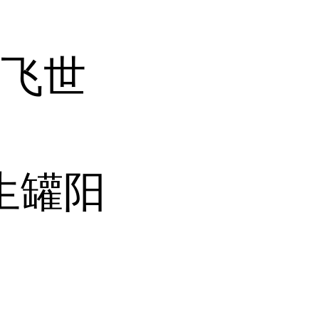
默飞世
发生罐阳