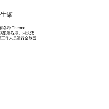
发生罐
种 Thermo
和甲磺酸淋洗液。淋洗液
析工作人员运行全范围