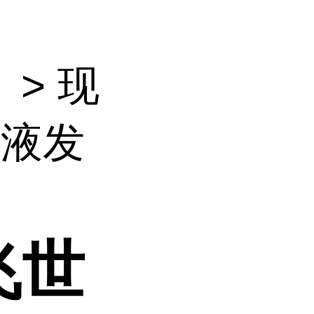
）
> 现
洗液发
飞世