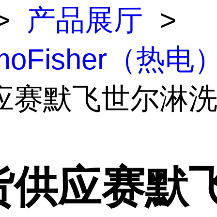
>
产品展厅
>
rmoFisher（热电
应赛默飞世尔淋
货供应赛默