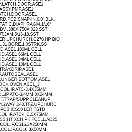
Y,LATCH,DOOR,ASE1
ASSY,PMP,ASE1
ATCH,DOOR,ASE1
D,PCB,SNAP-IN,6.0″,BLK,
TATIC,DIAPHRAGM,1/16″
V .380X.750X.028 SST
T,JAM,5/16-18,SST
ER,UPCHURCH,C270,HP BIO
,.31 BORE,1.0STRK,SS
D,ASE1 100ML CELL
D,ASE1 66ML CELL
D,ASE1 34ML CELL
D,ASE1 10ML CELL
TRAY,DRIP,ASE1
P,AUTOSEAL,ASE1
LUNGER,BOTTOM,ASE1
OCK,OVEN,ASE1_3
COL,IP,ATC-3,4X35MM
L,IP,ATC-3,4MM,9X24MM
IT,TRAP/SUPP,CLEANUP
Y,2WAY,.040,TFZ,UPCHURC
,PCB,ICS90 LER,TSTD
OL,IP,ATC-HC,9X75MM
SS,HT XCH,PK FCELL,AD25
COL,IP,CS16,3X250MM
COL,IP,CG16,3X50MM