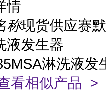
详情
名称
现货供应赛
洗液发生器
535MSA淋洗液
查看相似产品 >