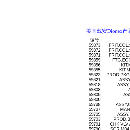
美国戴安Dionex产
编号
59873
FRIT,COL,
59872
FRIT,COL,
59871
FRIT,COL,
59859
FTG,EG
59856
KIT
59855
KIT,
59823
PROD,PKG,
59821
ASSY
59818
ASSY,
59808
59805
AS
59800
59798
ASSY,
59797
MANI
59795
ASSY,
59793
PROD,B
59791
CHK VLV 
59790
SCR,M04 