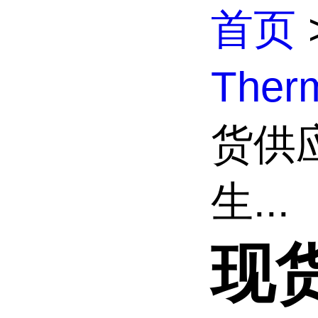
首页
The
货供
生...
现