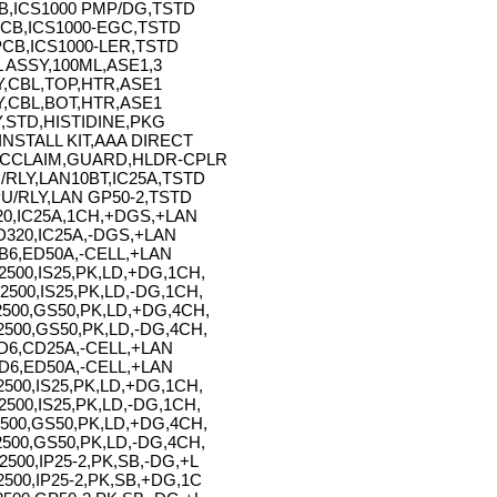
B,ICS1000 PMP/DG,TSTD
CB,ICS1000-EGC,TSTD
PCB,ICS1000-LER,TSTD
 ASSY,100ML,ASE1,3
,CBL,TOP,HTR,ASE1
,CBL,BOT,HTR,ASE1
,STD,HISTIDINE,PKG
,INSTALL KIT,AAA DIRECT
CCLAIM,GUARD,HLDR-CPLR
/RLY,LAN10BT,IC25A,TSTD
U/RLY,LAN GP50-2,TSTD
20,IC25A,1CH,+DGS,+LAN
D320,IC25A,-DGS,+LAN
B6,ED50A,-CELL,+LAN
500,IS25,PK,LD,+DG,1CH,
500,IS25,PK,LD,-DG,1CH,
500,GS50,PK,LD,+DG,4CH,
500,GS50,PK,LD,-DG,4CH,
D6,CD25A,-CELL,+LAN
D6,ED50A,-CELL,+LAN
500,IS25,PK,LD,+DG,1CH,
2500,IS25,PK,LD,-DG,1CH,
500,GS50,PK,LD,+DG,4CH,
500,GS50,PK,LD,-DG,4CH,
2500,IP25-2,PK,SB,-DG,+L
2500,IP25-2,PK,SB,+DG,1C