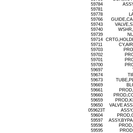
59784
ASS
59781
59778
L
59766
GUIDE,CAR
59743
VALVE,S
59740
WSHR,B
59739
NU
59714
CRTG,HOLD
59711
CY,AIR
59703
PRO
59702
PRO
59701
PRO
59700
PRO
59697
59674
TI
59673
TUBE,P
59669
BL
59661
PROD,
59660
PROD,CO
59659
PROD,K
59650
VALVE ASS
059623T
ASSY
59604
PROD,C
59597
ASSY,BYPA
59596
PROD,
59595
PROD,