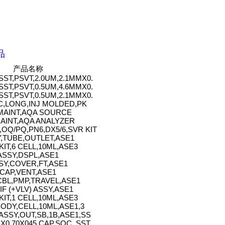
品
产品名称
SST,PSVT,2.0UM,2.1MMX0.
SST,PSVT,0.5UM,4.6MMX0.
SST,PSVT,0.5UM,2.1MMX0.
C,LONG,INJ MOLDED,PK
,MAINT,AQA SOURCE
MAINT,AQA ANALYZER
OQ/PQ,PN6,DX5/6,SVR KIT
,TUBE,OUTLET,ASE1
KIT,6 CELL,10ML,ASE3
ASSY,DSPL,ASE1
SY,COVER,FT,ASE1
CAP,VENT,ASE1
CBL,PMP,TRAVEL,ASE1
F (+VLV) ASSY,ASE1
KIT,1 CELL,10ML,ASE3
ODY,CELL,10ML,ASE1,3
ASSY,OUT,SB,1B,ASE1,SS
X0.70X045,CAP,SOC, SST