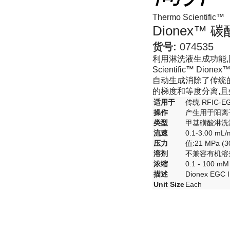
Thermo Scientific™
Dionex™
货号:
074535
利用淋洗液生成功能,
Scientific™
自动生成消除了传统的
的梯度和等度分离,
适用于
传统 RFIC-E
操作
产生用于阳离
类型
甲基磺酸淋洗
流速
0.1-3.00 mL/
压力
值:21 MPa (30
溶剂
不兼容有机溶
浓缩
0.1 - 100 mM
描述
Dionex EGC
Unit Size
Each