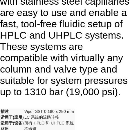
with stainless steel capillaries
are easy to use and enable a
fast, tool-free fluidic setup of
HPLC and UHPLC systems.
These systems are
compatible with virtually any
column and valve type and
suitable for system pressures
up to 1310 bar (19,000 psi).
描述
Viper SST 0.180 x 250 mm
适用于(应用)
LC 系统的流路连接
适用于(设备)
所有 HPLC 和 UHPLC 系统
材质
不锈钢