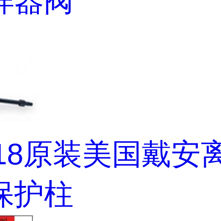
样器阀
218原装美国戴安
保护柱