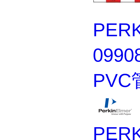
PER
099
PVC
PER