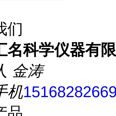
我们
汇名科学仪器有
人
金涛
手机
1516828266
产品