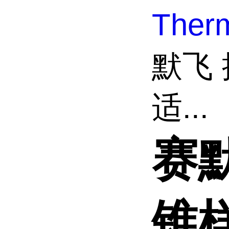
The
默飞
适...
赛
锥