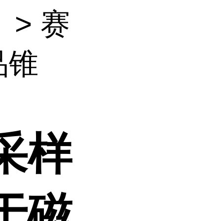
）
> 赛
品锥
采样
于磁