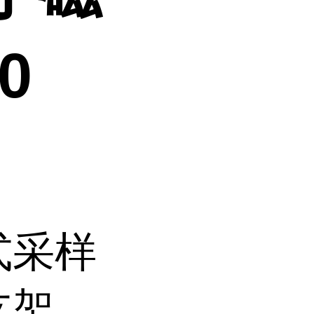
0
式采样
支架