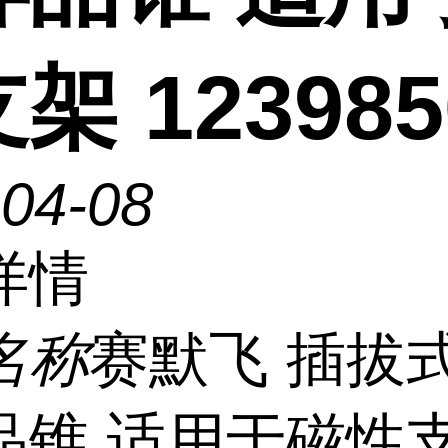
架 123985
-04-08
详情
名称
赛默飞 插拔
品锥 适用于磁性