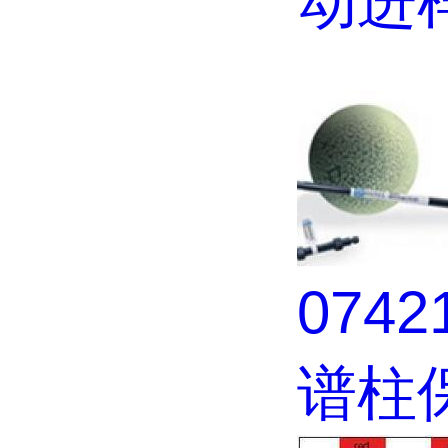
动进
074
谱柱