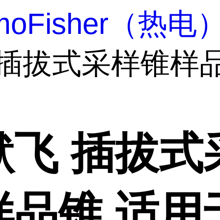
rmoFisher（热电
 插拔式采样锥样
默飞 插拔式
样品锥 适用