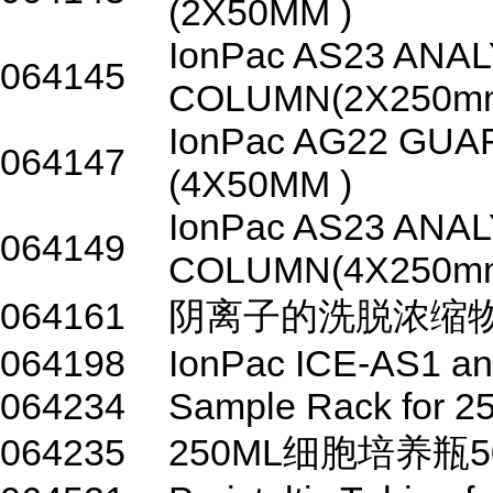
(2X50MM )
IonPac AS23 ANA
064145
COLUMN(2X250m
IonPac AG22 GU
064147
(4X50MM )
IonPac AS23 ANA
064149
COLUMN(4X250m
064161
阴离子的洗脱浓缩
064198
IonPac ICE-AS1 ana
064234
Sample Rack for 2
064235
250ML细胞培养瓶5