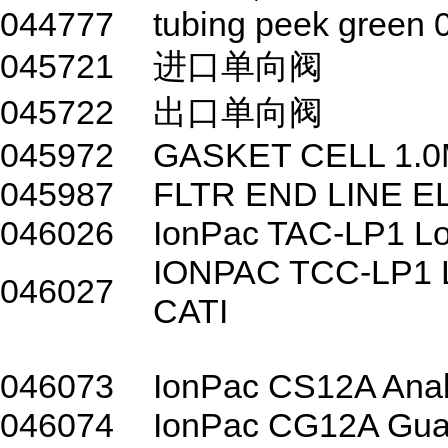
044777
tubing peek green 0
045721
进口单向阀
045722
出口单向阀
045972
GASKET CELL 1.
045987
FLTR END LINE EL
046026
IonPac TAC-LP1 Lo
IONPAC TCC-LP1
046027
CATI
046073
IonPac CS12A Anal
046074
IonPac CG12A Guar