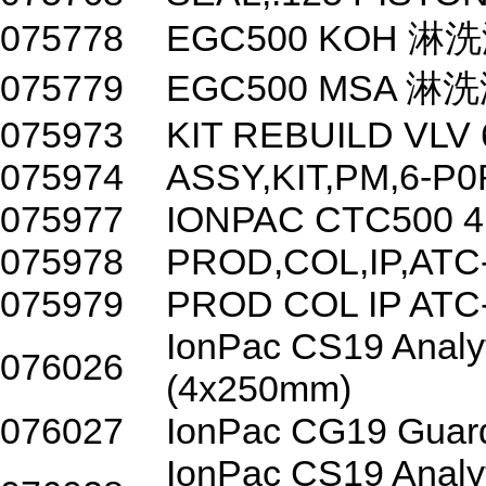
075778
EGC500 KOH 
075779
EGC500 MSA 
075973
KIT REBUILD VLV
075974
ASSY,KIT,PM,6-P
075977
IONPAC CTC500
075978
PROD,COL,IP,ATC
075979
PROD COL IP ATC
IonPac CS19 Analy
076026
(4x250mm)
076027
IonPac CG19 Guar
IonPac CS19 Analy