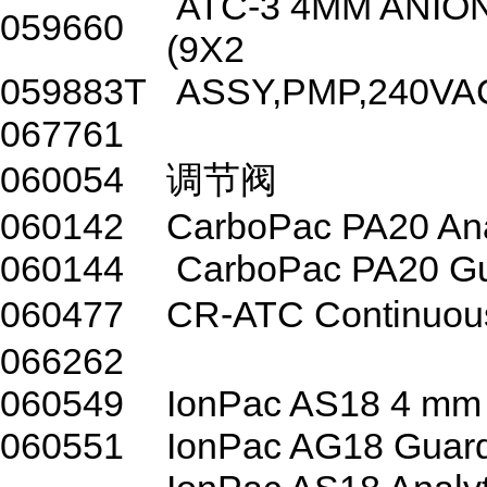
ATC-3 4MM ANIO
059660
(9X2
059883T
ASSY,PMP,240VAC
067761
060054
调节阀
060142
CarboPac PA20 Ana
060144
CarboPac PA20 G
060477
CR-ATC Continuo
066262
060549
IonPac AS18 4 mm A
060551
IonPac AG18 Guard