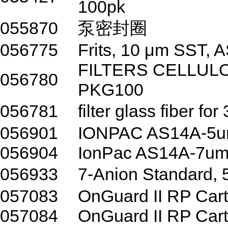
100pk
055870
泵密封圈
056775
Frits, 10 μm SST, 
FILTERS CELLULO
056780
PKG100
056781
filter glass fiber f
056901
IONPAC AS14A-5
056904
IonPac AS14A-7um 
056933
7-Anion Standard
057083
OnGuard II RP Cart
057084
OnGuard II RP Cart