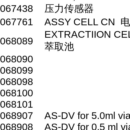
067438
压力传感器
067761
ASSY CELL CN
EXTRACTIION CEL
068089
萃取池
068090
068099
068098
068100
068101
068907
AS-DV for 5.0ml vi
068908
AS-DV for 0.5 ml vi