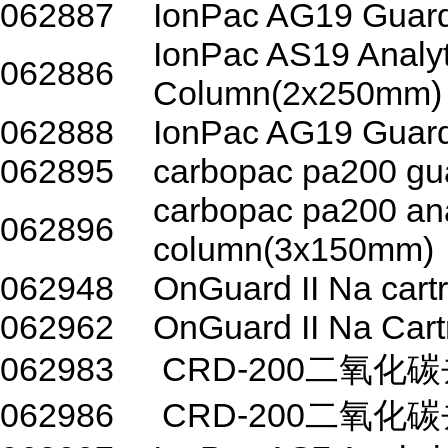
062887
IonPac AG19 Guar
IonPac AS19 Analyt
062886
Column(2x250mm)
062888
IonPac AG19 Guar
062895
carbopac pa200 g
carbopac pa200 ana
062896
column(3x150mm)
062948
OnGuard II Na cart
062962
OnGuard II Na Cart
062983
CRD-200二氧化
062986
CRD-200二氧化