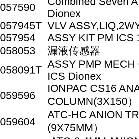
Combined Seven An
057590
Dionex
057945T
VLV ASSY,LIQ,2W
057954
ASSY KIT PM ICS 
058053
漏液传感器
ASSY PMP MECH 
058091T
ICS Dionex
IONPAC CS16 AN
059596
COLUMN(3X150）
ATC-HC ANION T
059604
(9X75MM）