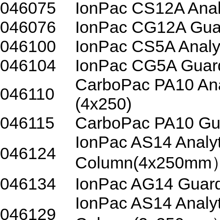
046075
IonPac CS12A Anal
046076
IonPac CG12A Gua
046100
IonPac CS5A Analy
046104
IonPac CG5A Guar
CarboPac PA10 Ana
046110
(4x250)
046115
CarboPac PA10 Gu
IonPac AS14 Analyt
046124
Column(4x250mm
046134
IonPac AG14 Guar
IonPac AS14 Analyt
046129