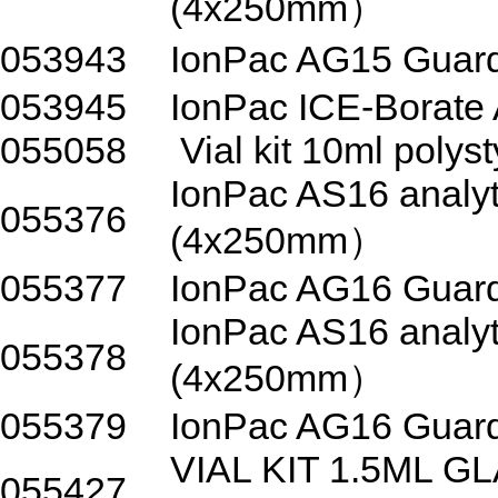
(4x250mm）
053943
IonPac AG15 Gua
053945
IonPac ICE-Borate 
055058
Vial kit 10ml poly
IonPac AS16 analyt
055376
(4x250mm）
055377
IonPac AG16 Guar
IonPac AS16 analyt
055378
(4x250mm）
055379
IonPac AG16 Guar
VIAL KIT 1.5ML 
055427