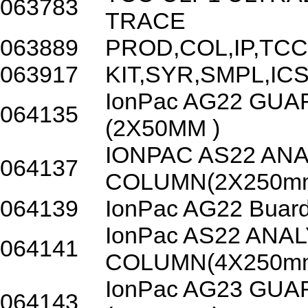
063783
TRACE
063889
PROD,COL,IP,TC
063917
KIT,SYR,SMPL,ICS
IonPac AG22 GU
064135
(2X50MM )
IONPAC AS22 ANA
064137
COLUMN(2X250m
064139
IonPac AG22 Buar
IonPac AS22 ANA
064141
COLUMN(4X250m
IonPac AG23 GU
064143