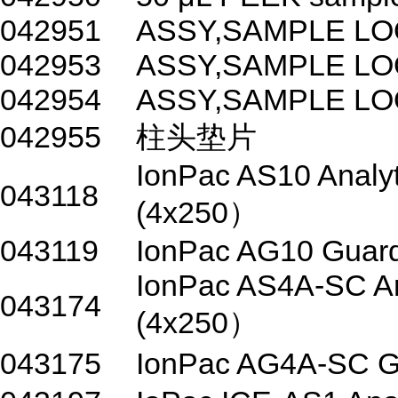
042951
ASSY,SAMPLE LO
042953
ASSY,SAMPLE LO
042954
ASSY,SAMPLE LO
042955
柱头垫片
IonPac AS10 Analy
043118
(4x250）
043119
IonPac AG10 Guard
IonPac AS4A-SC An
043174
(4x250）
043175
IonPac AG4A-SC 