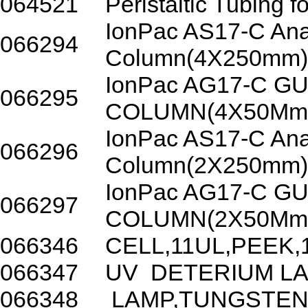
064521
Peristaltic Tubing 
IonPac AS17-C Anal
066294
Column(4X250mm
IonPac AG17-C G
066295
COLUMN(4X50Mm
IonPac AS17-C Anal
066296
Column(2X250mm
IonPac AG17-C G
066297
COLUMN(2X50Mm
066346
CELL,11UL,PEEK
066347
UV DETERIUM 
066348
LAMP,TUNGSTEN