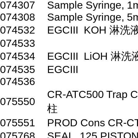
074307
Sample Syringe, 1
074308
Sample Syringe, 5
074532
EGCIII KOH 淋
074533
074534
EGCIII LiOH 
074535
EGCIII
074536
CR-ATC500 Trap C
075550
柱
075551
PROD Cons CR-
075768
SEAL,.125 PISTO