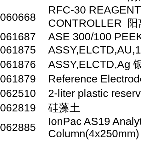
RFC-30 REAGENT
060668
CONTROLLER 
061687
ASE 300/100 PEE
061875
ASSY,ELCTD,AU
061876
ASSY,ELCTD,Ag
061879
Reference Elect
062510
2-liter plastic re
062819
硅藻土
IonPac AS19 Analyt
062885
Column(4x250mm)