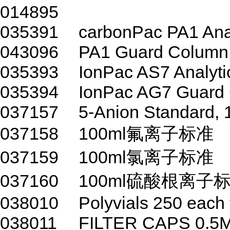
014895
035391
carbonPac PA1 Ana
043096
PA1 Guard Column
035393
IonPac AS7 Analyt
035394
IonPac AG7 Guard
037157
5-Anion Standard,
037158
100ml氟离子标准
037159
100ml氯离子标准
037160
100ml硫酸根离子
038010
Polyvials 250 each 
038011
FILTER CAPS 0.5