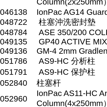
Column(2x250mm
046138
IonPac AG14 Guar
048722
柱塞沖洗密封墊
048784
ASE 350/200 COL
049135
GP40 ACTIVE MI
049136
GM-4 2mm Gradlent
051786
AS9-HC 分析柱
051791
AS9-HC 保护柱
052840
柱塞杆
IonPac AS11-HC Ana
052960
Column(4x250mm