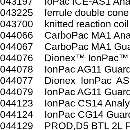
043197
IoPac ICE-AS1 Ana
043225
ferrule double cone
043700
knitted reaction coi
044066
CarboPac MA1 Ana
044067
CarboPac MA1 Gua
044076
Dionex™ IonPac™ 
044078
IonPac AG11 Guard
044077
Dionex IonPac AS
044079
IonPac AG11 Guard
044123
IonPac CS14 Analy
044124
IonPac CG14 Gua
044129
PROD,D5 BTL 2L 