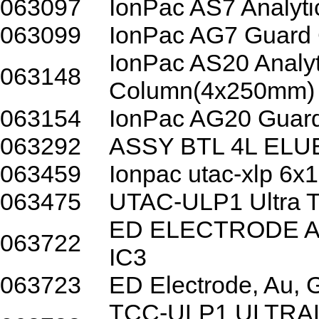
063097
IonPac AS7 Analyt
063099
IonPac AG7 Guard
IonPac AS20 Analyt
063148
Column(4x250mm)
063154
IonPac AG20 Guar
063292
ASSY BTL 4L EL
063459
Ionpac utac-xlp 
063475
UTAC-ULP1 Ultra T
ED ELECTRODE A
063722
IC3
063723
ED Electrode, Au, 
TCC-ULP1 ULTR