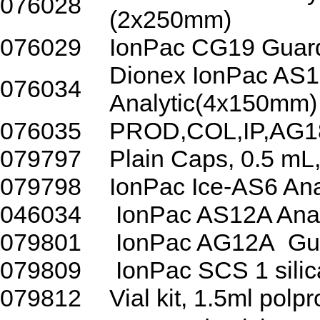
076028
(2x250mm)
076029
IonPac CG19 Guar
Dionex IonPac AS
076034
Analytic(4x150mm)
076035
PROD,COL,IP,AG
079797
Plain Caps, 0.5 mL,
079798
IonPac Ice-AS6 An
046034
IonPac AS12A Anal
079801
IonPac AG12A Gua
079809
IonPac SCS 1 silic
079812
Vial kit, 1.5ml polp