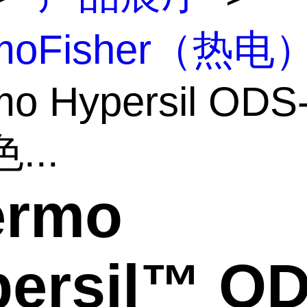
rmoFisher（热电
mo Hypersil ODS
...
ermo
ersil™ OD