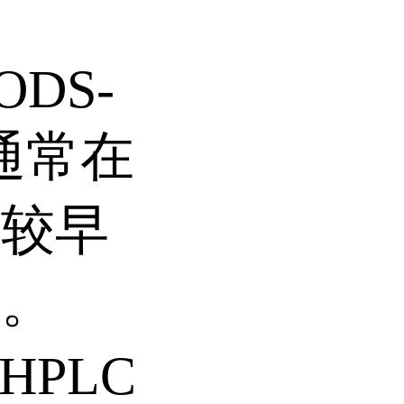
 ODS-
是通常在
的较早
案。
 HPLC