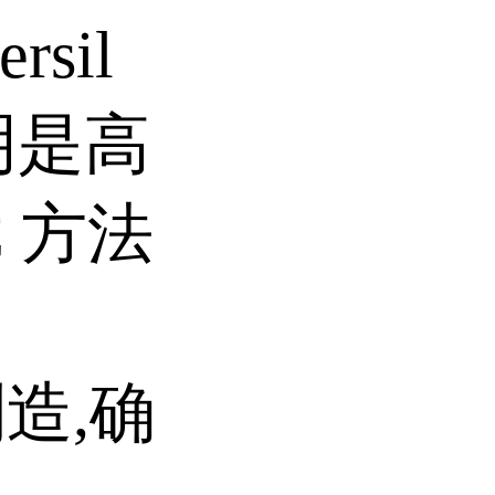
sil
明是高
C 方法
制造,确