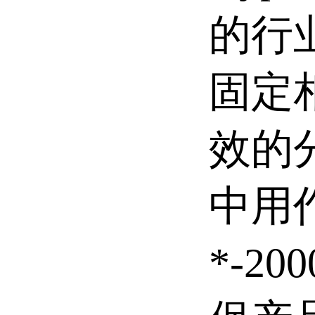
的行业
固定
效的分
中用作
*-2