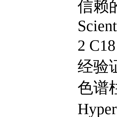
信赖的
Scien
2 C
经验
色谱
Hype