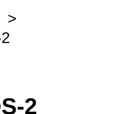
）
>
-2
S-2