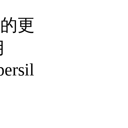
能的更
用
ersil