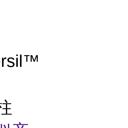
rsil™
析柱