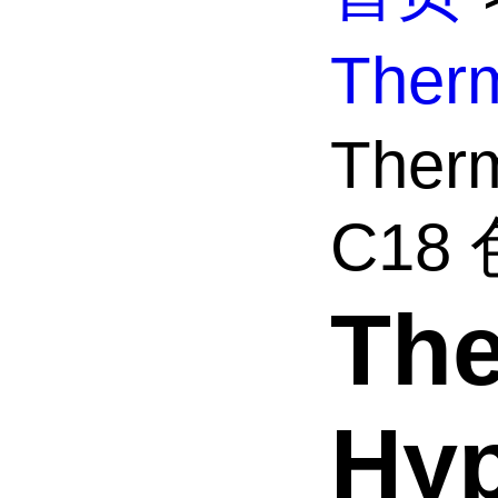
The
Ther
C18 色
Th
Hyp