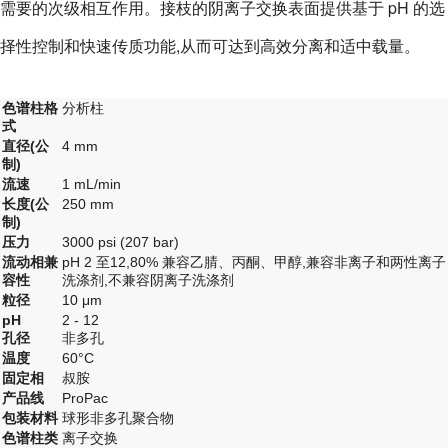
需要的次级相互作用。接枝的阴离子交换表面提供基于 pH 的选
择性控制和快速传质功能,从而可达到高效分离和适中载量。
色谱柱格
分析柱
式
直径(公
4 mm
制)
流速
1 mL/min
长度(公
250 mm
制)
压力
3000 psi (207 bar)
流动相兼
pH 2 至12,80% 兼容乙腈、丙酮、甲醇,兼容非离子和两性离子
容性
洗涤剂,不兼容阴离子洗涤剂
粒径
10 μm
pH
2 - 12
孔径
非多孔
温度
60°C
固定相
叔胺
产品线
ProPac
包装材料
球形非多孔聚合物
色谱柱类
离子交换