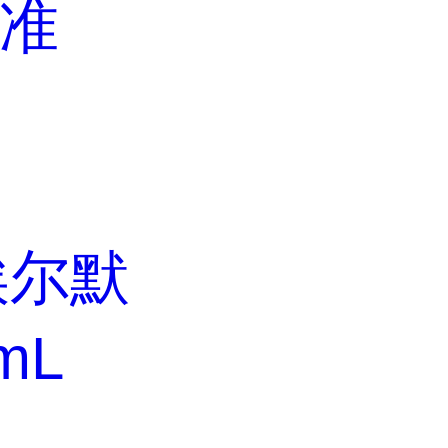
标准
埃尔默
mL