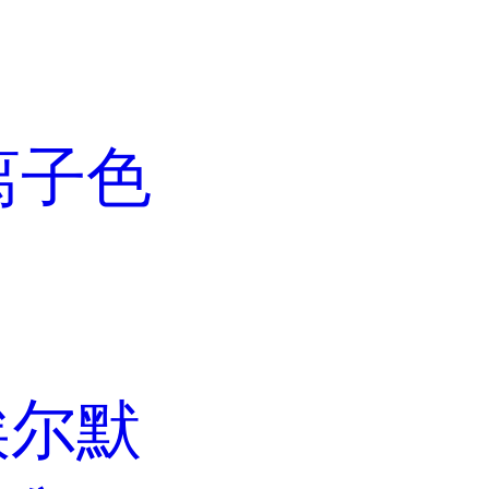
离子色
埃尔默