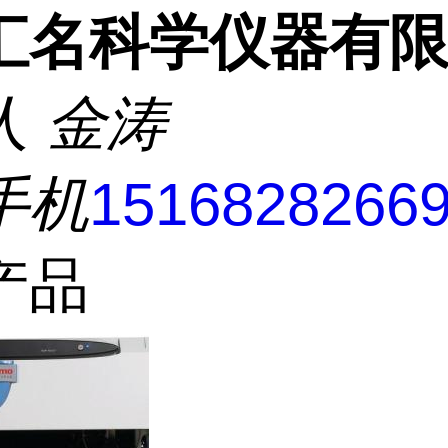
汇名科学仪器有
人
金涛
手机
1516828266
产品