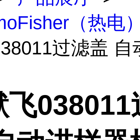
rmoFisher（热电
38011过滤盖 
飞03801