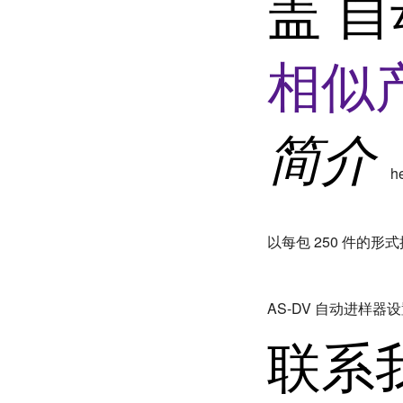
盖 
相似
简介
h
以每包 250 件的
AS-DV 自动进样器
联系