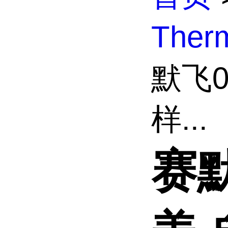
The
默飞0
样...
赛默