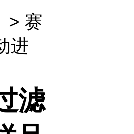
）
> 赛
自动进
1过滤