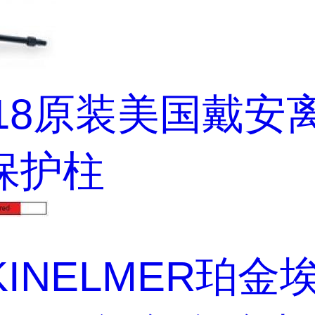
218原装美国戴安
保护柱
KINELMER珀金