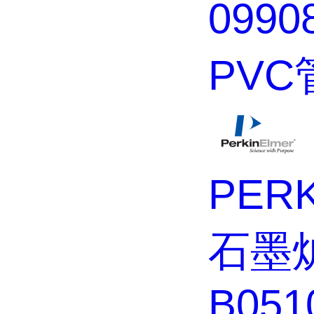
099
PVC
PER
石墨炉
B051