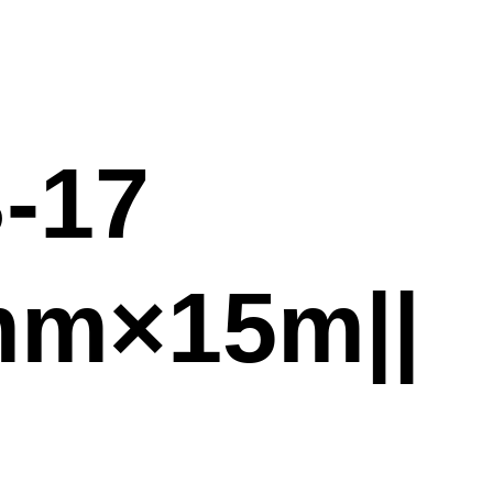
-17
mm×15m||