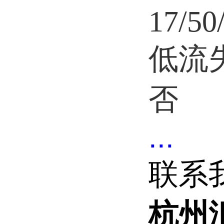
17/50
低流
否
...
联系
杭州