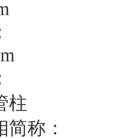
um
：
mm
：
管柱
相简称：