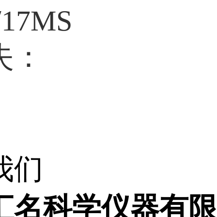
/17MS
失：
我们
汇名科学仪器有