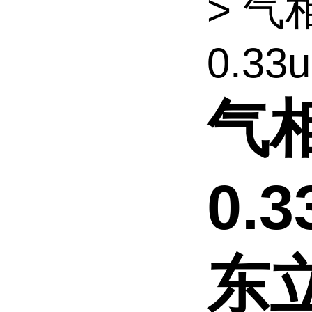
> 气
0.33u
气相
0.
东