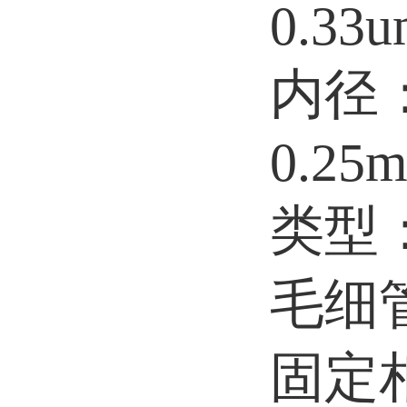
0.33
内径
0.25
类型
毛细
固定