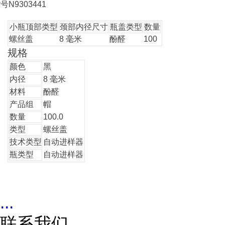
货号
N9303441
小瓶顶部类型
颈部内径尺寸
瓶盖类型
数量
螺丝盖
8 毫米
酚醛
100
规格
颜色
黑
内径
8 毫米
材料
酚醛
产品组
帽
数量
100.0
类型
螺丝盖
技术类型
自动进样器
瓶类型
自动进样器
...
联系我们