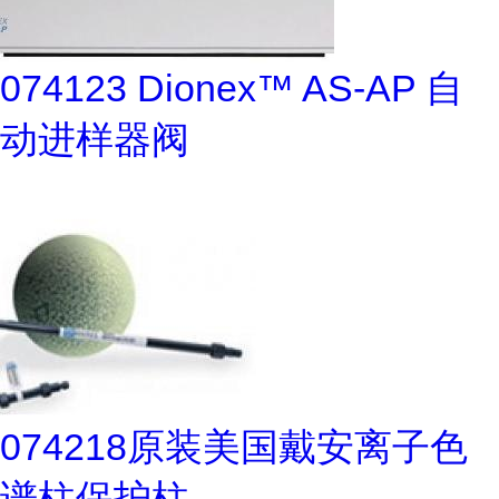
074123 Dionex™ AS-AP 自
动进样器阀
074218原装美国戴安离子色
谱柱保护柱