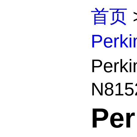
首页
Perk
Per
N8152
Pe