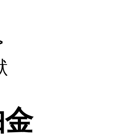
>
默
珀金