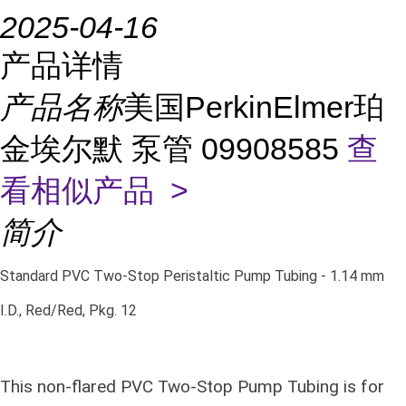
2025-04-16
产品详情
产品名称
美国PerkinElmer珀
金埃尔默 泵管 09908585
查
看相似产品 >
简介
Standard PVC Two-Stop Peristaltic Pump Tubing - 1.14 mm
I.D., Red/Red, Pkg. 12
This non-flared
PVC Two-Stop Pump Tubing is for