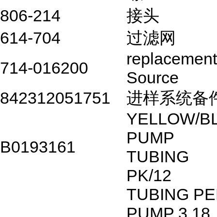
806-214
接头
614-704
过滤网
replacement
714-016200
Source
842312051751
进样系统备
YELLOW/B
PUMP
B0193161
TUBING
PK/12
TUBING P
PUMP 3.1