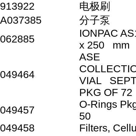
913922
电极刷
A037385
分子泵
IONPAC AS
062885
x 250 mm
ASE
COLLECTI
049464
VIAL SEP
PKG OF 72
O-Rings Pkg
049457
50
049458
Filters, Cell