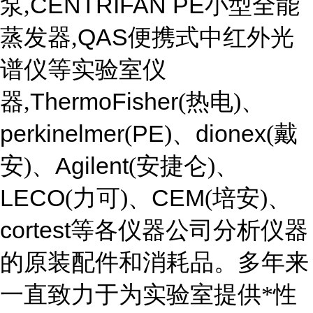
CENTRIFAN PE
泵,
小型全能
QAS
蒸发器,
便携式中红外光
谱仪等实验室仪
ThermoFisher
器,
(热电)、
perkinelmer
PE
dionex
(
)、
(戴
Agilent
安)、
(安捷仑)、
LECO
CEM
(力可)、
(培安)、
cortest
等各仪器公司分析仪器
的原装配件和消耗品。多年来
一直致力于为实验室提供*性