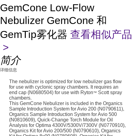
GemCone Low-Flow
Nebulizer GemCone 和
GemTip雾化器
查看相似产品
>
简介
详细信息
The nebulizer is optimized for low nebulizer gas flow
for use with cyclonic spray chambers. It requires an
end cap (N0680504) for use with Ryton
Scott spray
™
chambers.
This GemCone Nebulizer is included in the Organics
Sample Introduction System for Avio 200 (N0790611),
Organics Sample Introduction System for Avio 500
(N0810609), Quick-Change Torch Module for Oil
Analysis for Optima 4300V/5300V/7300V (N0770910),
Organics Kit for Avio 200/500 (N0790610), Organics