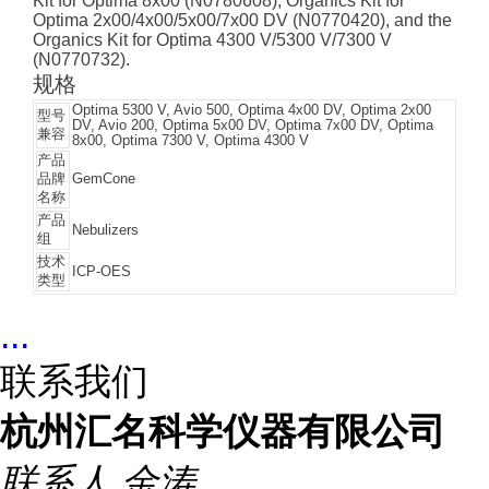
Kit for Optima 8x00 (N0780608), Organics Kit for
Optima 2x00/4x00/5x00/7x00 DV (N0770420), and the
Organics Kit for Optima 4300 V/5300 V/7300 V
(N0770732).
规格
Optima 5300 V, Avio 500, Optima 4x00 DV, Optima 2x00
型号
DV, Avio 200, Optima 5x00 DV, Optima 7x00 DV, Optima
兼容
8x00, Optima 7300 V, Optima 4300 V
产品
品牌
GemCone
名称
产品
Nebulizers
组
技术
ICP-OES
类型
...
联系我们
杭州汇名科学仪器有限公司
联系人
金涛