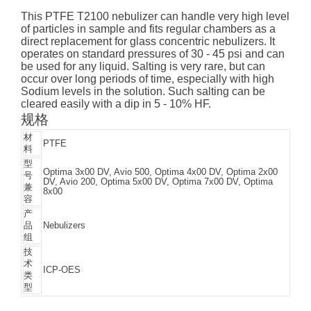
This PTFE T2100 nebulizer can handle very high level
of particles in sample and fits regular chambers as a
direct replacement for glass concentric nebulizers. It
operates on standard pressures of 30 - 45 psi and can
be used for any liquid. Salting is very rare, but can
occur over long periods of time, especially with high
Sodium levels in the solution. Such salting can be
cleared easily with a dip in 5 - 10% HF.
规格
材
PTFE
料
型
Optima 3x00 DV, Avio 500, Optima 4x00 DV, Optima 2x00
号
DV, Avio 200, Optima 5x00 DV, Optima 7x00 DV, Optima
兼
8x00
容
产
品
Nebulizers
组
技
术
ICP-OES
类
型