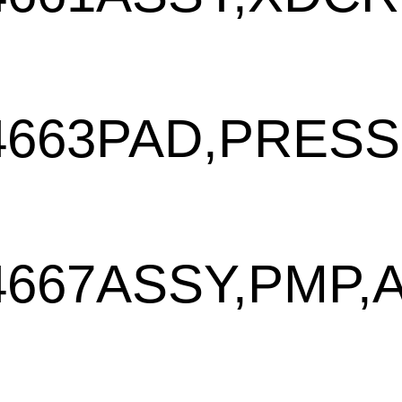
4663
PAD,PRESS
4667
ASSY,PMP,