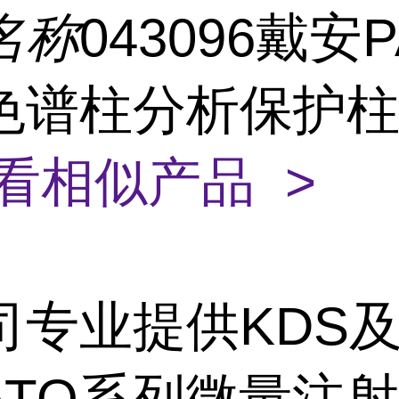
名称
043096戴安
色谱柱分析保护
看相似产品 >
KDS
司专业提供
ATO