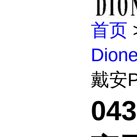
首页
Dio
戴安P
04