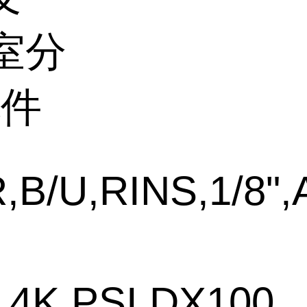
室分
配件
B/U,RINS,1/8",
4K PSI,DX100