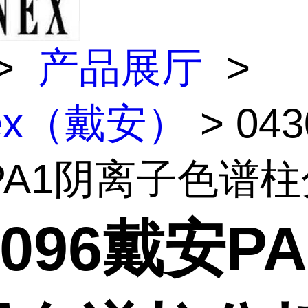
>
产品展厅
>
nex（戴安）
> 043
A1阴离子色谱柱分
3096戴安P