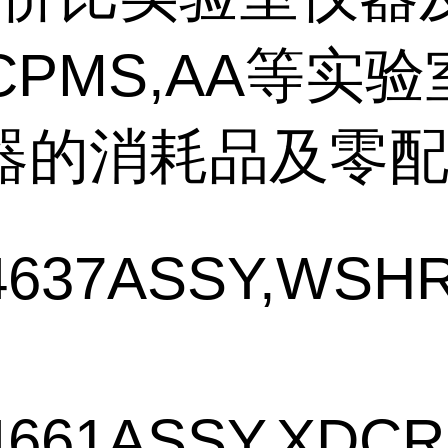
ICPMS,AA
等实验
器的消耗品及零
4637
ASSY,WSHR,
4661
ASSY,XDCR,