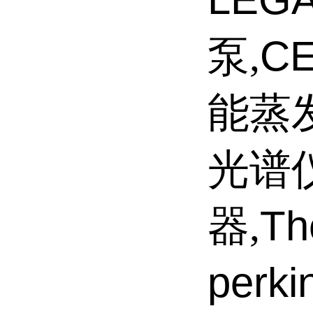
CE
泵,
能蒸
光谱
Th
器,
perki