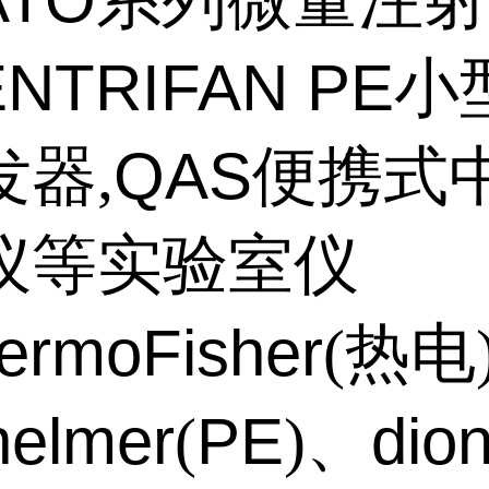
系列微量注射
NTRIFAN PE
小
QAS
发器,
便携式
仪等实验室仪
ermoFisher
(热电
nelmer
PE
dio
(
)、