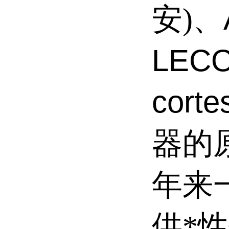
安)、
LEC
corte
器的
年来
供*