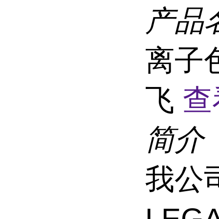
产品
离子
飞
查
简介
我公
LEG