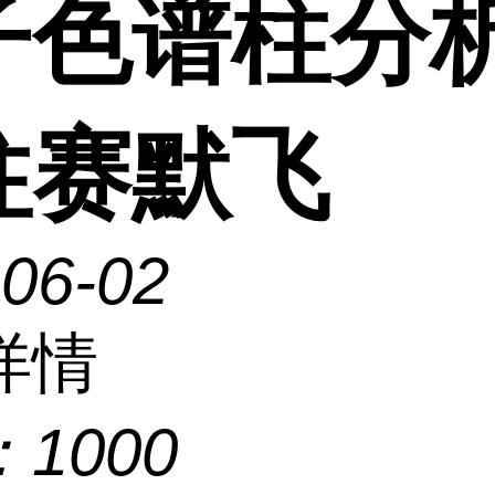
子色谱柱分
柱赛默飞
-06-02
详情
：
1000