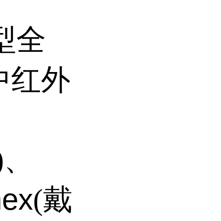
型全
中红外
)、
nex
(戴