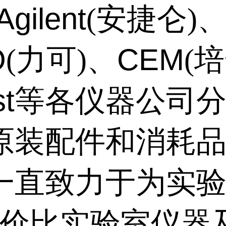
Agilent
(安捷仑)
O
CEM
(力可)、
(
st
等各仪器公司
原装配件和消耗
一直致力于为实
性价比实验室仪器