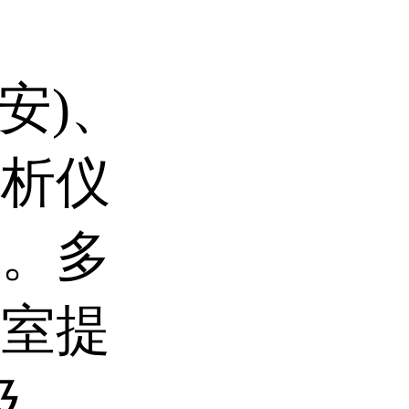
、
培安)、
分析仪
品。多
验室提
及