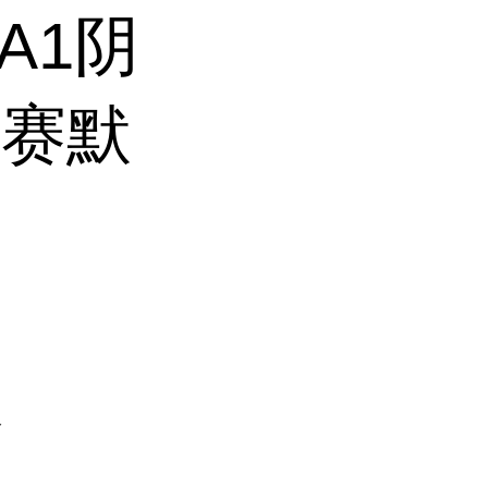
PA1阴
柱赛默
及