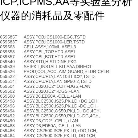
ICP,ICPMS,AA
等实验室分析
仪器的消耗品及零配件
059585T
ASSY,PCB,ICS1000-EGC,TSTD
059583T
ASSY,PCB,ICS1000-LER,TSTD
059563
CELL ASSY,100ML,ASE1,3
059558
ASSY,CBL,TOP,HTR,ASE1
059557
ASSY,CBL,BOT,HTR,ASE1
059540
ASSY,STD,HISTIDINE,PKG
059539
SHIPKIT,INSTALL KIT,AAA DIRECT
059526
PROD,COL,ACCLAIM,GUARD,HLDR-CPLR
059522T
ASSY,CPU/RLY,LAN10BT,IC2*,TSTD
059514T
ASSY,CPU/RLY,LAN GP50-2,TSTD
059504
ASSY,D320,IC2*,1CH,+DGS,+LAN
059502
ASSY,D320,IC2*,-DGS,+LAN
059500
ASSY,B6,ED50A,-CELL,+LAN
059498
ASSY,BLC2500,IS25,PK,LD,+DG,1CH,
059496
ASSY,BLC2500,IS25,PK,LD,-DG,1CH,
059494
ASSY,BLC2500,GS50,PK,LD,+DG,4CH,
059492
ASSY,BLC2500,GS50,PK,LD,-DG,4CH,
059490
ASSY,D6,CD2*,-CELL,+LAN
059488
ASSY,D6,ED50A,-CELL,+LAN
059486
ASSY,ICS2500,IS25,PK,LD,+DG,1CH,
059484
ASSY,ICS2500,IS25,PK,LD,-DG,1CH,