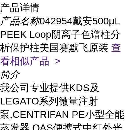
产品详情
产品名称
042954戴安500μL
PEEK Loop阴离子色谱柱分
析保护柱美国赛默飞原装
查
看相似产品 >
简介
KDS
我公司专业提供
及
LEGATO
系列微量注射
CENTRIFAN PE
泵,
小型全能
QAS
蒸发器,
便携式中红外光