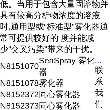
低。当用于包含大量固溶物并
具有较高分析物浓度的溶液
时,通用型或“标准型"雾化器通
常可提供较好的 度并能减
少“交叉污染"带来的干扰。
...
SeaSpray 雾化
N8151070
联
器
系
N8151078
雾化器
我
N8152372
同心雾化器
们
N8152373
同心雾化器