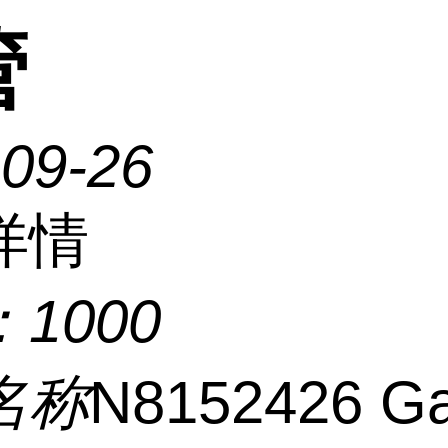
管
-09-26
详情
：
1000
名称
N8152426 G