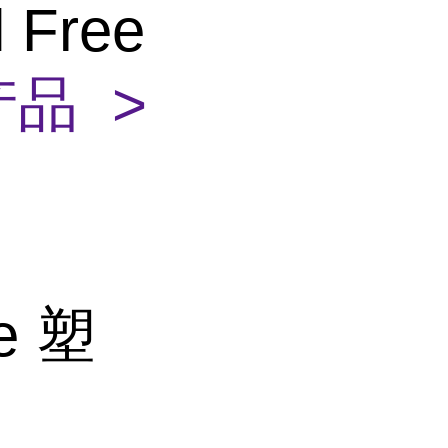
l Free
品 >
ee 塑