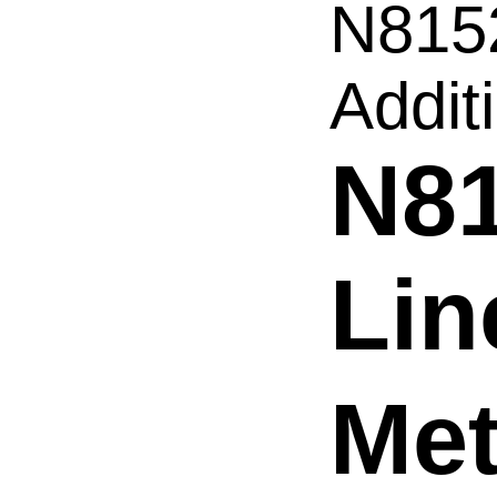
N815
Additi
N8
Lin
Me