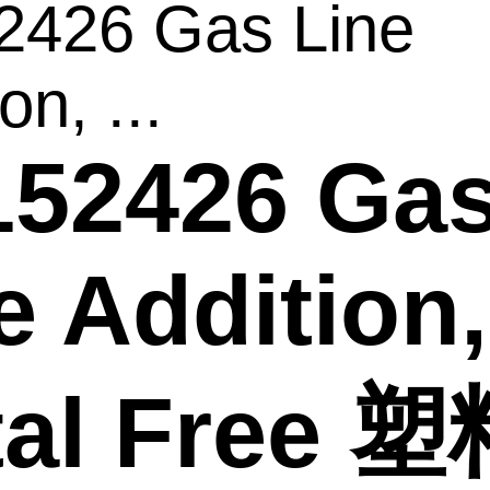
2426 Gas Line
on, ...
152426 Ga
e Addition,
tal Free 